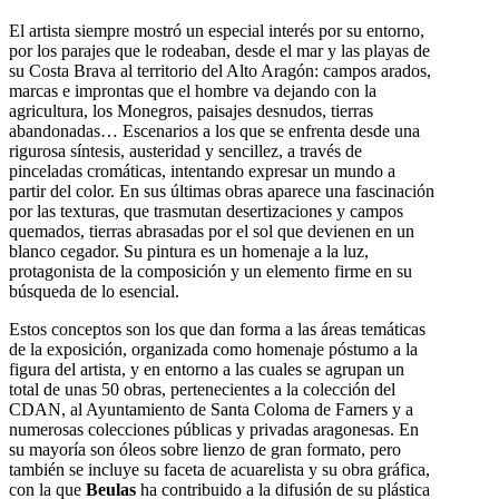
El artista siempre mostró un especial interés por su entorno,
por los parajes que le rodeaban, desde el mar y las playas de
su Costa Brava al territorio del Alto Aragón: campos arados,
marcas e improntas que el hombre va dejando con la
agricultura, los Monegros, paisajes desnudos, tierras
abandonadas… Escenarios a los que se enfrenta desde una
rigurosa síntesis, austeridad y sencillez, a través de
pinceladas cromáticas, intentando expresar un mundo a
partir del color. En sus últimas obras aparece una fascinación
por las texturas, que trasmutan desertizaciones y campos
quemados, tierras abrasadas por el sol que devienen en un
blanco cegador. Su pintura es un homenaje a la luz,
protagonista de la composición y un elemento firme en su
búsqueda de lo esencial.
Estos conceptos son los que dan forma a las áreas temáticas
de la exposición, organizada como homenaje póstumo a la
figura del artista, y en entorno a las cuales se agrupan un
total de unas 50 obras, pertenecientes a la colección del
CDAN, al Ayuntamiento de Santa Coloma de Farners y a
numerosas colecciones públicas y privadas aragonesas. En
su mayoría son óleos sobre lienzo de gran formato, pero
también se incluye su faceta de acuarelista y su obra gráfica,
con la que
Beulas
ha contribuido a la difusión de su plástica