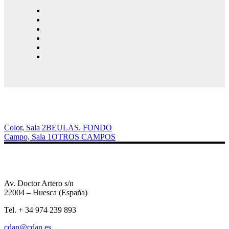
Color, Sala 2
BEULAS. FONDO
Campo, Sala 1
OTROS CAMPOS
Av. Doctor Artero s/n
22004 – Huesca (España)
Tel. + 34 974 239 893
cdan@cdan.es