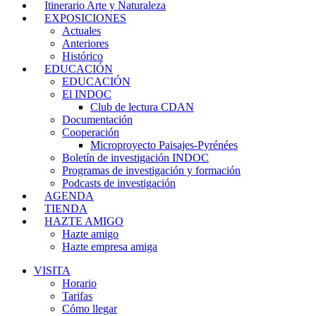
Itinerario Arte y Naturaleza
EXPOSICIONES
Actuales
Anteriores
Histórico
EDUCACIÓN
EDUCACIÓN
El INDOC
Club de lectura CDAN
Documentación
Cooperación
Microproyecto Paisajes-Pyrénées
Boletín de investigación INDOC
Programas de investigación y formación
Podcasts de investigación
AGENDA
TIENDA
HAZTE AMIGO
Hazte amigo
Hazte empresa amiga
VISITA
Horario
Tarifas
Cómo llegar