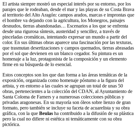
El artista siempre mostró un especial interés por su entorno, por los
parajes que le rodeaban, desde el mar y las playas de su Costa Brava
al territorio del Alto Aragón: campos arados, marcas e improntas que
el hombre va dejando con la agricultura, los Monegros, paisajes
desnudos, tierras abandonadas… Escenarios a los que se enfrenta
desde una rigurosa síntesis, austeridad y sencillez, a través de
pinceladas cromáticas, intentando expresar un mundo a partir del
color. En sus últimas obras aparece una fascinación por las texturas,
que trasmutan desertizaciones y campos quemados, tierras abrasadas
por el sol que devienen en un blanco cegador. Su pintura es un
homenaje a la luz, protagonista de la composición y un elemento
firme en su búsqueda de lo esencial.
Estos conceptos son los que dan forma a las áreas temáticas de la
exposición, organizada como homenaje póstumo a la figura del
artista, y en entorno a las cuales se agrupan un total de unas 50
obras, pertenecientes a la colección del CDAN, al Ayuntamiento de
Santa Coloma de Farners y a numerosas colecciones públicas y
privadas aragonesas. En su mayoría son óleos sobre lienzo de gran
formato, pero también se incluye su faceta de acuarelista y su obra
gráfica, con la que
Beulas
ha contribuido a la difusión de su plástica
pero la cual no difiere ni estética ni temáticamente con su obra
pictórica.