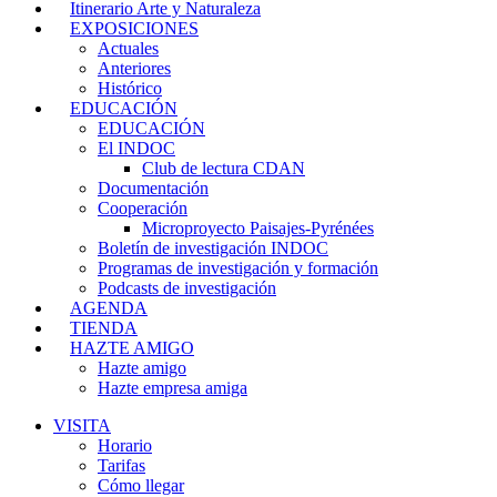
Itinerario Arte y Naturaleza
EXPOSICIONES
Actuales
Anteriores
Histórico
EDUCACIÓN
EDUCACIÓN
El INDOC
Club de lectura CDAN
Documentación
Cooperación
Microproyecto Paisajes-Pyrénées
Boletín de investigación INDOC
Programas de investigación y formación
Podcasts de investigación
AGENDA
TIENDA
HAZTE AMIGO
Hazte amigo
Hazte empresa amiga
VISITA
Horario
Tarifas
Cómo llegar