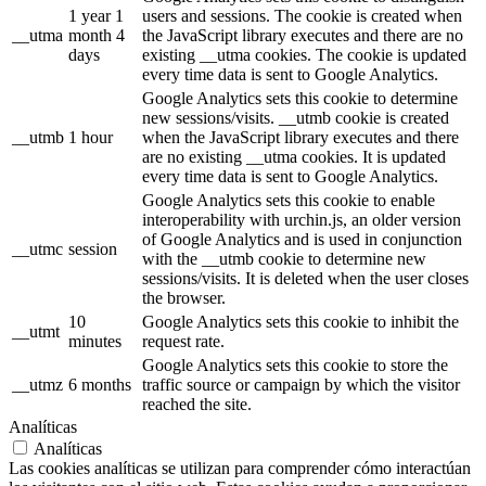
1 year 1
users and sessions. The cookie is created when
__utma
month 4
the JavaScript library executes and there are no
days
existing __utma cookies. The cookie is updated
every time data is sent to Google Analytics.
Google Analytics sets this cookie to determine
new sessions/visits. __utmb cookie is created
__utmb
1 hour
when the JavaScript library executes and there
are no existing __utma cookies. It is updated
every time data is sent to Google Analytics.
Google Analytics sets this cookie to enable
interoperability with urchin.js, an older version
of Google Analytics and is used in conjunction
__utmc
session
with the __utmb cookie to determine new
sessions/visits. It is deleted when the user closes
the browser.
10
Google Analytics sets this cookie to inhibit the
__utmt
minutes
request rate.
Google Analytics sets this cookie to store the
__utmz
6 months
traffic source or campaign by which the visitor
reached the site.
Analíticas
Analíticas
Las cookies analíticas se utilizan para comprender cómo interactúan