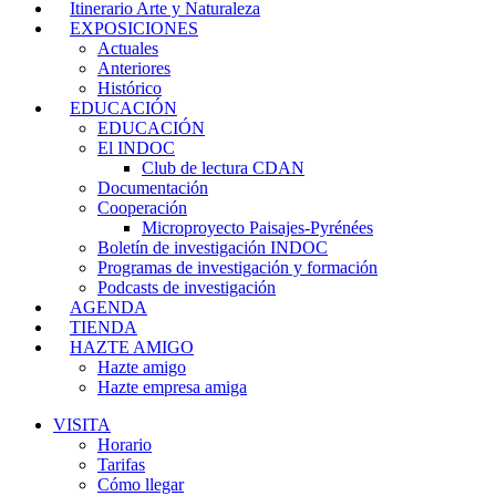
Itinerario Arte y Naturaleza
EXPOSICIONES
Actuales
Anteriores
Histórico
EDUCACIÓN
EDUCACIÓN
El INDOC
Club de lectura CDAN
Documentación
Cooperación
Microproyecto Paisajes-Pyrénées
Boletín de investigación INDOC
Programas de investigación y formación
Podcasts de investigación
AGENDA
TIENDA
HAZTE AMIGO
Hazte amigo
Hazte empresa amiga
VISITA
Horario
Tarifas
Cómo llegar