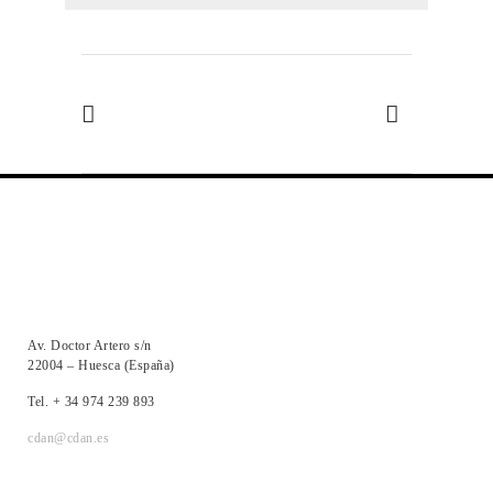
Av. Doctor Artero s/n
22004 – Huesca (España)
Tel. + 34 974 239 893
cdan@cdan.es