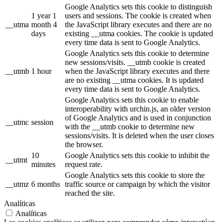
Google Analytics sets this cookie to distinguish
1 year 1
users and sessions. The cookie is created when
__utma
month 4
the JavaScript library executes and there are no
days
existing __utma cookies. The cookie is updated
every time data is sent to Google Analytics.
Google Analytics sets this cookie to determine
new sessions/visits. __utmb cookie is created
__utmb
1 hour
when the JavaScript library executes and there
are no existing __utma cookies. It is updated
every time data is sent to Google Analytics.
Google Analytics sets this cookie to enable
interoperability with urchin.js, an older version
of Google Analytics and is used in conjunction
__utmc
session
with the __utmb cookie to determine new
sessions/visits. It is deleted when the user closes
the browser.
10
Google Analytics sets this cookie to inhibit the
__utmt
minutes
request rate.
Google Analytics sets this cookie to store the
__utmz
6 months
traffic source or campaign by which the visitor
reached the site.
Analíticas
Analíticas