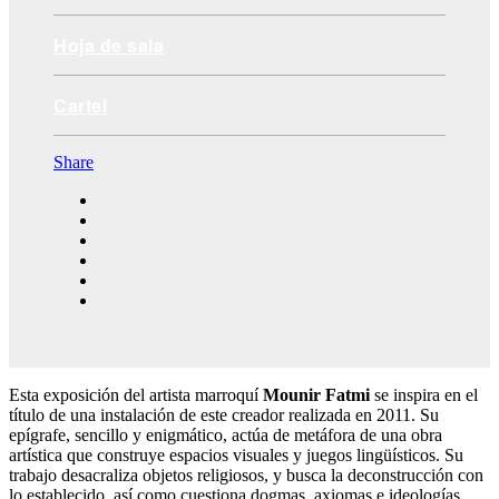
Hoja de sala
Cartel
Share
Esta exposición del artista marroquí
Mounir Fatmi
se inspira en el
título de una instalación de este creador realizada en 2011. Su
epígrafe, sencillo y enigmático, actúa de metáfora de una obra
artística que construye espacios visuales y juegos lingüísticos. Su
trabajo desacraliza objetos religiosos, y busca la deconstrucción con
lo establecido, así como cuestiona dogmas, axiomas e ideologías.