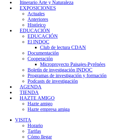
Itinerario Arte y Naturaleza
EXPOSICIONES
Actuales
Anteriores
Histórico
EDUCACIÓN
EDUCACIÓN
El INDOC
Club de lectura CDAN
Documentación
Cooperación
Microproyecto Paisajes-Pyrénées
Boletín de investigación INDOC
Programas de investigación y formación
Podcasts de investigación
AGENDA
TIENDA
HAZTE AMIGO
Hazte amigo
Hazte empresa amiga
VISITA
Horario
Tarifas
Cómo llegar