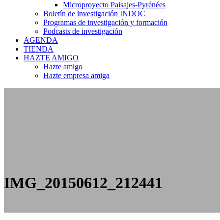
Microproyecto Paisajes-Pyrénées
Boletín de investigación INDOC
Programas de investigación y formación
Podcasts de investigación
AGENDA
TIENDA
HAZTE AMIGO
Hazte amigo
Hazte empresa amiga
IMG_20150612_212441