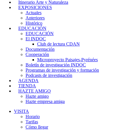
Itinerario Arte y Naturaleza
EXPOSICIONES
Actuales
Anteriores
Histórico
EDUCACIÓN
EDUCACIÓN
El INDOC
Club de lectura CDAN
Documentación
Cooperación
Microproyecto Paisajes-Pyrénées
Boletín de investigación INDOC
Programas de investigación y formación
Podcasts de investigación
AGENDA
TIENDA
HAZTE AMIGO
Hazte amigo
Hazte empresa amiga
VISITA
Horario
Tarifas
Cómo llegar