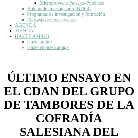
Microproyecto Paisajes-Pyrénées
Boletín de investigación INDOC
Programas de investigación y formación
Podcasts de investigación
AGENDA
TIENDA
HAZTE AMIGO
Hazte amigo
Hazte empresa amiga
ÚLTIMO ENSAYO EN
EL CDAN DEL GRUPO
DE TAMBORES DE LA
COFRADÍA
SALESIANA DEL