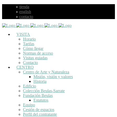
tienda
english
contacto
VISITA
Horario
Tarifas
Cómo llegar
Normas de acceso
Visitas guiadas
Contacto
CENTRO
Centro de Arte y Naturaleza
Misión, visión y valores
Historia
Edificio
Colección Beulas-Sarrate
Fundación Beulas
Estatutos
Equipo
Cesión de espacios
Perfil del contratante