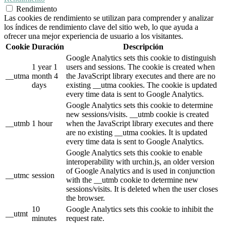
Rendimiento
Las cookies de rendimiento se utilizan para comprender y analizar
los índices de rendimiento clave del sitio web, lo que ayuda a
ofrecer una mejor experiencia de usuario a los visitantes.
Cookie
Duración
Descripción
Google Analytics sets this cookie to distinguish
1 year 1
users and sessions. The cookie is created when
__utma
month 4
the JavaScript library executes and there are no
days
existing __utma cookies. The cookie is updated
every time data is sent to Google Analytics.
Google Analytics sets this cookie to determine
new sessions/visits. __utmb cookie is created
__utmb
1 hour
when the JavaScript library executes and there
are no existing __utma cookies. It is updated
every time data is sent to Google Analytics.
Google Analytics sets this cookie to enable
interoperability with urchin.js, an older version
of Google Analytics and is used in conjunction
__utmc
session
with the __utmb cookie to determine new
sessions/visits. It is deleted when the user closes
the browser.
10
Google Analytics sets this cookie to inhibit the
__utmt
minutes
request rate.