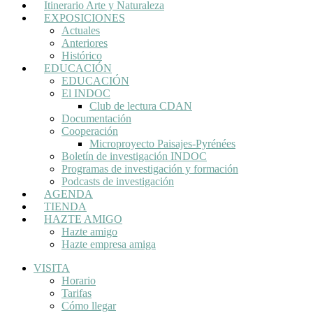
Itinerario Arte y Naturaleza
EXPOSICIONES
Actuales
Anteriores
Histórico
EDUCACIÓN
EDUCACIÓN
El INDOC
Club de lectura CDAN
Documentación
Cooperación
Microproyecto Paisajes-Pyrénées
Boletín de investigación INDOC
Programas de investigación y formación
Podcasts de investigación
AGENDA
TIENDA
HAZTE AMIGO
Hazte amigo
Hazte empresa amiga
VISITA
Horario
Tarifas
Cómo llegar