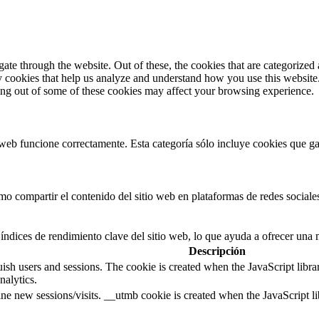
e through the website. Out of these, the cookies that are categorized a
rty cookies that help us analyze and understand how you use this websit
ting out of some of these cookies may affect your browsing experience.
web funcione correctamente. Esta categoría sólo incluye cookies que gar
 compartir el contenido del sitio web en plataformas de redes sociales,
índices de rendimiento clave del sitio web, lo que ayuda a ofrecer una m
Descripción
guish users and sessions. The cookie is created when the JavaScript libr
nalytics.
ine new sessions/visits. __utmb cookie is created when the JavaScript li