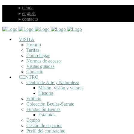
tienda
english
contacto
VISITA
Horario
Tarifas
Cómo llegar
Normas de acceso
Visitas guiadas
Contacto
CENTRO
Centro de Arte y Naturaleza
Misión, visión y valores
Historia
Edificio
Colección Beulas-Sarrate
Fundación Beulas
Estatutos
Equipo
Cesión de espacios
Perfil del contratante