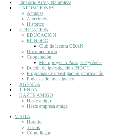
Itinerario Arte y Naturaleza
EXPOSICIONES
Actuales
Anteriores
Histórico
EDUCACIÓN
EDUCACIÓN
El INDOC
Club de lectura CDAN
Documentación
Cooperación
Microproyecto Paisajes-Pyrénées
Boletín de investigación INDOC
Programas de investigación y formación
Podcasts de investigación
AGENDA
TIENDA
HAZTE AMIGO
Hazte amigo
Hazte empresa amiga
VISITA
Horario
Tarifas
Cómo llegar