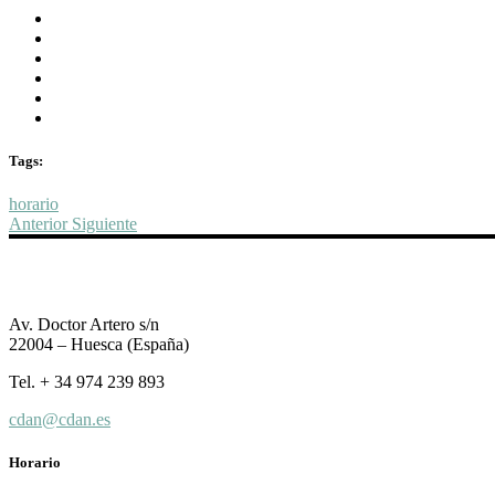
Tags:
horario
Anterior
Siguiente
Av. Doctor Artero s/n
22004 – Huesca (España)
Tel. + 34 974 239 893
cdan@cdan.es
Horario