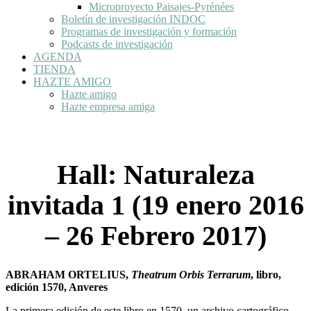
Microproyecto Paisajes-Pyrénées
Boletín de investigación INDOC
Programas de investigación y formación
Podcasts de investigación
AGENDA
TIENDA
HAZTE AMIGO
Hazte amigo
Hazte empresa amiga
Hall: Naturaleza
invitada 1 (19 enero 2016
– 26 Febrero 2017)
ABRAHAM ORTELIUS,
Theatrum Orbis Terrarum
, libro,
edición 1570, Anveres
La primera edición de este libro en 1570, un archivo cartográfico,