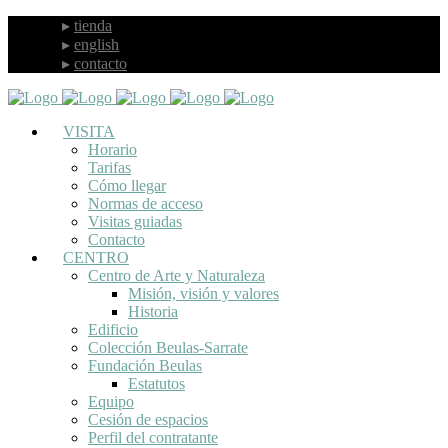
tienda
english
contacto
VISITA
Horario
Tarifas
Cómo llegar
Normas de acceso
Visitas guiadas
Contacto
CENTRO
Centro de Arte y Naturaleza
Misión, visión y valores
Historia
Edificio
Colección Beulas-Sarrate
Fundación Beulas
Estatutos
Equipo
Cesión de espacios
Perfil del contratante