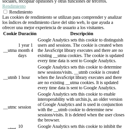
sociales, recopilar opiniones y otras funciones de terceros.
Rendimiento
Rendimiento
Las cookies de rendimiento se utilizan para comprender y analizar
los índices de rendimiento clave del sitio web, lo que ayuda a
ofrecer una mejor experiencia de usuario a los visitantes.
Cookie
Duración
Descripción
Google Analytics sets this cookie to distinguish
1 year 1
users and sessions. The cookie is created when
__utma
month 4
the JavaScript library executes and there are no
days
existing __utma cookies. The cookie is updated
every time data is sent to Google Analytics.
Google Analytics sets this cookie to determine
new sessions/visits. __utmb cookie is created
__utmb
1 hour
when the JavaScript library executes and there
are no existing __utma cookies. It is updated
every time data is sent to Google Analytics.
Google Analytics sets this cookie to enable
interoperability with urchin.js, an older version
of Google Analytics and is used in conjunction
__utmc
session
with the __utmb cookie to determine new
sessions/visits. It is deleted when the user closes
the browser.
10
Google Analytics sets this cookie to inhibit the
__utmt