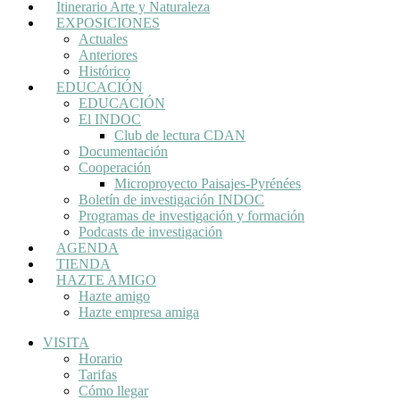
Itinerario Arte y Naturaleza
EXPOSICIONES
Actuales
Anteriores
Histórico
EDUCACIÓN
EDUCACIÓN
El INDOC
Club de lectura CDAN
Documentación
Cooperación
Microproyecto Paisajes-Pyrénées
Boletín de investigación INDOC
Programas de investigación y formación
Podcasts de investigación
AGENDA
TIENDA
HAZTE AMIGO
Hazte amigo
Hazte empresa amiga
VISITA
Horario
Tarifas
Cómo llegar