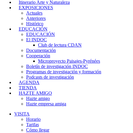
Itinerario Arte y Naturaleza
EXPOSICIONES
Actuales
Anteriores
Histórico
EDUCACIÓN
EDUCACIÓN
El INDOC
Club de lectura CDAN
Documentación
Cooperación
Microproyecto Paisajes-Pyrénées
Boletín de investigación INDOC
Programas de investigación y formación
Podcasts de investigación
AGENDA
TIENDA
HAZTE AMIGO
Hazte amigo
Hazte empresa amiga
VISITA
Horario
Tarifas
Cómo llegar