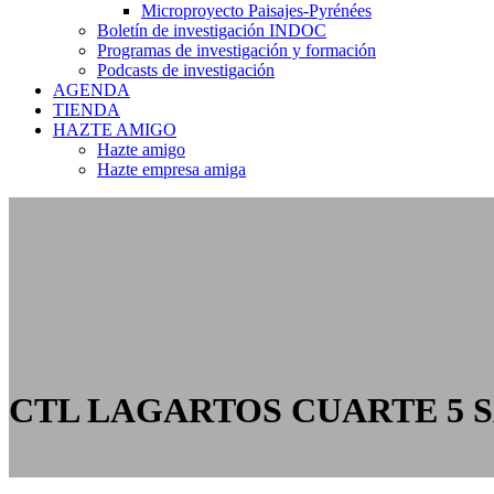
Microproyecto Paisajes-Pyrénées
Boletín de investigación INDOC
Programas de investigación y formación
Podcasts de investigación
AGENDA
TIENDA
HAZTE AMIGO
Hazte amigo
Hazte empresa amiga
CTL LAGARTOS CUARTE 5 S