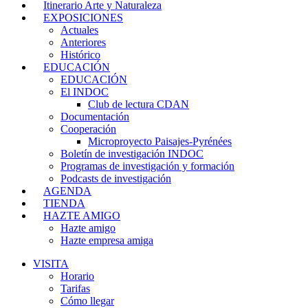
Itinerario Arte y Naturaleza
EXPOSICIONES
Actuales
Anteriores
Histórico
EDUCACIÓN
EDUCACIÓN
El INDOC
Club de lectura CDAN
Documentación
Cooperación
Microproyecto Paisajes-Pyrénées
Boletín de investigación INDOC
Programas de investigación y formación
Podcasts de investigación
AGENDA
TIENDA
HAZTE AMIGO
Hazte amigo
Hazte empresa amiga
VISITA
Horario
Tarifas
Cómo llegar