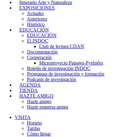
Itinerario Arte y Naturaleza
EXPOSICIONES
Actuales
Anteriores
Histórico
EDUCACIÓN
EDUCACIÓN
El INDOC
Club de lectura CDAN
Documentación
Cooperación
Microproyecto Paisajes-Pyrénées
Boletín de investigación INDOC
Programas de investigación y formación
Podcasts de investigación
AGENDA
TIENDA
HAZTE AMIGO
Hazte amigo
Hazte empresa amiga
VISITA
Horario
Tarifas
Cómo llegar