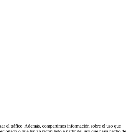
lizar el tráfico. Además, compartimos información sobre el uso que
orcionado o que hayan recopilado a partir del uso que haya hecho de