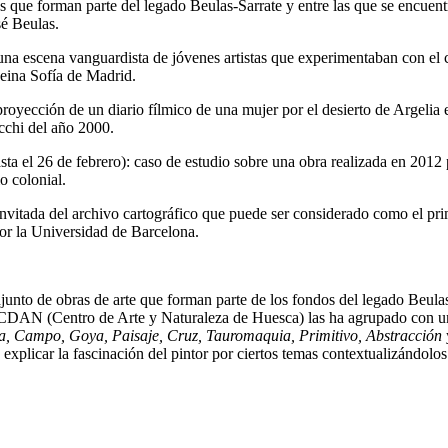
 que forman parte del legado Beulas-Sarrate y entre las que se encuentr
sé Beulas.
una escena vanguardista de jóvenes artistas que experimentaban con el cu
eina Sofía de Madrid.
proyección de un diario fílmico de una mujer por el desierto de Argelia
cchi del año 2000.
sta el 26 de febrero): caso de estudio sobre una obra realizada en 2012 
o colonial.
 invitada del archivo cartográfico que puede ser considerado como el pr
por la Universidad de Barcelona.
unto de obras de arte que forman parte de los fondos del legado Beulas-S
 CDAN (Centro de Arte y Naturaleza de Huesca) las ha agrupado con un 
a, Campo, Goya, Paisaje, Cruz, Tauromaquia, Primitivo, Abstracción
explicar la fascinación del pintor por ciertos temas contextualizándolo