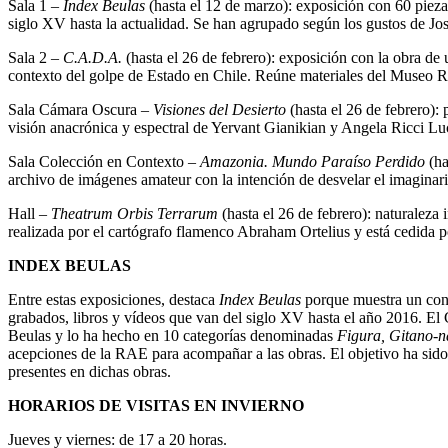
Sala 1 –
Index Beulas
(hasta el 12 de marzo): exposición con 60 piezas
siglo XV hasta la actualidad. Se han agrupado según los gustos de Jo
Sala 2 –
C.A.D.A.
(hasta el 26 de febrero): exposición con la obra de 
contexto del golpe de Estado en Chile. Reúne materiales del Museo R
Sala Cámara Oscura –
Visiones del Desierto
(hasta el 26 de febrero): 
visión anacrónica y espectral de Yervant Gianikian y Angela Ricci Lu
Sala Colección en Contexto –
Amazonia. Mundo Paraíso Perdido
(ha
archivo de imágenes amateur con la intención de desvelar el imaginari
Hall –
Theatrum Orbis Terrarum
(hasta el 26 de febrero): naturaleza
realizada por el cartógrafo flamenco Abraham Ortelius y está cedida 
INDEX BEULAS
Entre estas exposiciones, destaca
Index Beulas
porque muestra un conj
grabados, libros y vídeos que van del siglo XV hasta el año 2016. El
Beulas y lo ha hecho en 10 categorías denominadas
Figura, Gitano-n
acepciones de la RAE para acompañar a las obras. El objetivo ha sido 
presentes en dichas obras.
HORARIOS DE VISITAS EN INVIERNO
Jueves y viernes: de 17 a 20 horas.