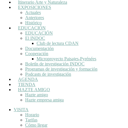
Itinerario Arte y Naturaleza
EXPOSICIONES
Actuales
Anteriores
Histórico
EDUCACIÓN
EDUCACIÓN
El INDOC
Club de lectura CDAN
Documentación
Cooperación
Microproyecto Paisajes-Pyrénées
Boletín de investigación INDOC
Programas de investigación y formación
Podcasts de investigación
AGENDA
TIENDA
HAZTE AMIGO
Hazte amigo
Hazte empresa amiga
VISITA
Horario
Tarifas
Cómo llegar