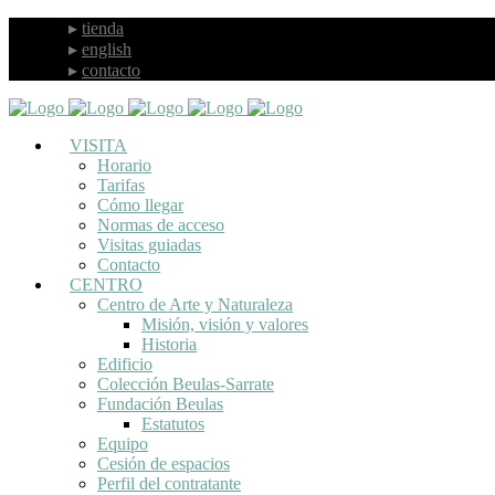
tienda
english
contacto
VISITA
Horario
Tarifas
Cómo llegar
Normas de acceso
Visitas guiadas
Contacto
CENTRO
Centro de Arte y Naturaleza
Misión, visión y valores
Historia
Edificio
Colección Beulas-Sarrate
Fundación Beulas
Estatutos
Equipo
Cesión de espacios
Perfil del contratante