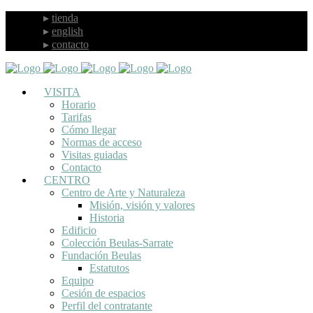
tienda
english
contacto
VISITA
Horario
Tarifas
Cómo llegar
Normas de acceso
Visitas guiadas
Contacto
CENTRO
Centro de Arte y Naturaleza
Misión, visión y valores
Historia
Edificio
Colección Beulas-Sarrate
Fundación Beulas
Estatutos
Equipo
Cesión de espacios
Perfil del contratante