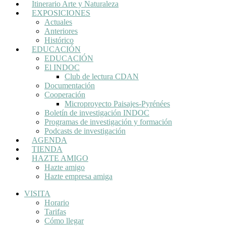
Itinerario Arte y Naturaleza
EXPOSICIONES
Actuales
Anteriores
Histórico
EDUCACIÓN
EDUCACIÓN
El INDOC
Club de lectura CDAN
Documentación
Cooperación
Microproyecto Paisajes-Pyrénées
Boletín de investigación INDOC
Programas de investigación y formación
Podcasts de investigación
AGENDA
TIENDA
HAZTE AMIGO
Hazte amigo
Hazte empresa amiga
VISITA
Horario
Tarifas
Cómo llegar