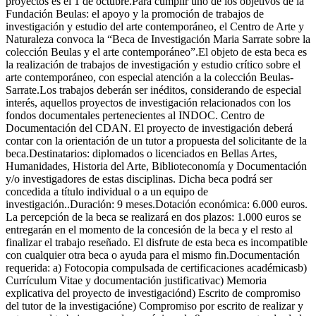
proyectos es el 1 de octubre.Para cumplir uno de los objetivos de la
Fundación Beulas: el apoyo y la promoción de trabajos de
investigación y estudio del arte contemporáneo, el Centro de Arte y
Naturaleza convoca la “Beca de Investigación Maria Sarrate sobre la
colección Beulas y el arte contemporáneo”.El objeto de esta beca es
la realización de trabajos de investigación y estudio crítico sobre el
arte contemporáneo, con especial atención a la colección Beulas-
Sarrate.Los trabajos deberán ser inéditos, considerando de especial
interés, aquellos proyectos de investigación relacionados con los
fondos documentales pertenecientes al INDOC. Centro de
Documentación del CDAN. El proyecto de investigación deberá
contar con la orientación de un tutor a propuesta del solicitante de la
beca.Destinatarios: diplomados o licenciados en Bellas Artes,
Humanidades, Historia del Arte, Biblioteconomía y Documentación
y/o investigadores de estas disciplinas. Dicha beca podrá ser
concedida a título individual o a un equipo de
investigación..Duración: 9 meses.Dotación económica: 6.000 euros.
La percepción de la beca se realizará en dos plazos: 1.000 euros se
entregarán en el momento de la concesión de la beca y el resto al
finalizar el trabajo reseñado. El disfrute de esta beca es incompatible
con cualquier otra beca o ayuda para el mismo fin.Documentación
requerida: a) Fotocopia compulsada de certificaciones académicasb)
Currículum Vitae y documentación justificativac) Memoria
explicativa del proyecto de investigaciónd) Escrito de compromiso
del tutor de la investigacióne) Compromiso por escrito de realizar y