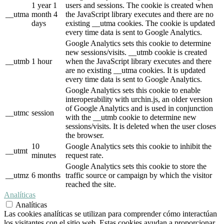
1 year 1
users and sessions. The cookie is created when
__utma
month 4
the JavaScript library executes and there are no
days
existing __utma cookies. The cookie is updated
every time data is sent to Google Analytics.
Google Analytics sets this cookie to determine
new sessions/visits. __utmb cookie is created
__utmb
1 hour
when the JavaScript library executes and there
are no existing __utma cookies. It is updated
every time data is sent to Google Analytics.
Google Analytics sets this cookie to enable
interoperability with urchin.js, an older version
of Google Analytics and is used in conjunction
__utmc
session
with the __utmb cookie to determine new
sessions/visits. It is deleted when the user closes
the browser.
10
Google Analytics sets this cookie to inhibit the
__utmt
minutes
request rate.
Google Analytics sets this cookie to store the
__utmz
6 months
traffic source or campaign by which the visitor
reached the site.
Analíticas
Analíticas
Las cookies analíticas se utilizan para comprender cómo interactúan
los visitantes con el sitio web. Estas cookies ayudan a proporcionar