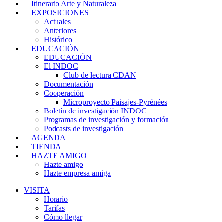
Itinerario Arte y Naturaleza
EXPOSICIONES
Actuales
Anteriores
Histórico
EDUCACIÓN
EDUCACIÓN
El INDOC
Club de lectura CDAN
Documentación
Cooperación
Microproyecto Paisajes-Pyrénées
Boletín de investigación INDOC
Programas de investigación y formación
Podcasts de investigación
AGENDA
TIENDA
HAZTE AMIGO
Hazte amigo
Hazte empresa amiga
VISITA
Horario
Tarifas
Cómo llegar