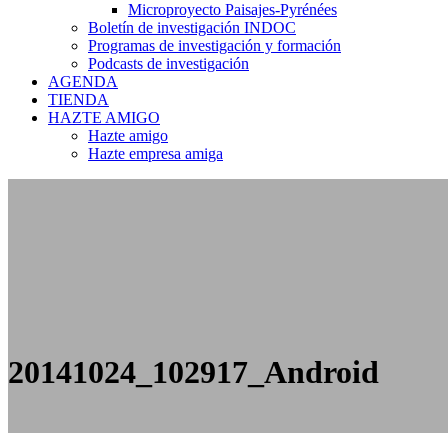
Microproyecto Paisajes-Pyrénées
Boletín de investigación INDOC
Programas de investigación y formación
Podcasts de investigación
AGENDA
TIENDA
HAZTE AMIGO
Hazte amigo
Hazte empresa amiga
20141024_102917_Android