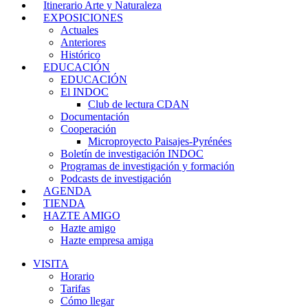
Itinerario Arte y Naturaleza
EXPOSICIONES
Actuales
Anteriores
Histórico
EDUCACIÓN
EDUCACIÓN
El INDOC
Club de lectura CDAN
Documentación
Cooperación
Microproyecto Paisajes-Pyrénées
Boletín de investigación INDOC
Programas de investigación y formación
Podcasts de investigación
AGENDA
TIENDA
HAZTE AMIGO
Hazte amigo
Hazte empresa amiga
VISITA
Horario
Tarifas
Cómo llegar