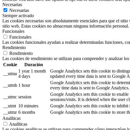
Necesarias
Necesarias
Siempre activado
Las cookies necesarias son absolutamente esenciales para que el sitio 
sitio web. Estas cookies no almacenan ninguna información personal.
Funcionales
Funcionales
Las cookies funcionales ayudan a realizar determinadas funciones, como
Rendimiento
Rendimiento
Las cookies de rendimiento se utilizan para comprender y analizar los 
Cookie
Duración
1 year 1 month
Google Analytics sets this cookie to distin
__utma
4 days
updated every time data is sent to Google A
Google Analytics sets this cookie to determ
__utmb
1 hour
every time data is sent to Google Analytics.
Google Analytics sets this cookie to enable
__utmc
session
sessions/visits. It is deleted when the user c
__utmt
10 minutes
Google Analytics sets this cookie to inhibit 
__utmz
6 months
Google Analytics sets this cookie to store th
Analíticas
Analíticas
Las cookies analíticas se utilizan para comprender cómo interactúan lo