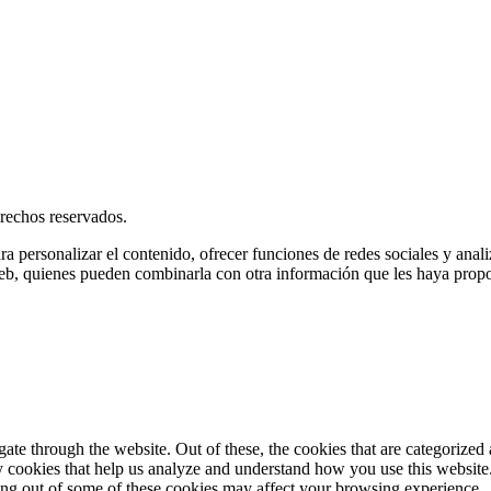
rechos reservados.
ra personalizar el contenido, ofrecer funciones de redes sociales y ana
s web, quienes pueden combinarla con otra información que les haya prop
e through the website. Out of these, the cookies that are categorized a
rty cookies that help us analyze and understand how you use this websit
ting out of some of these cookies may affect your browsing experience.