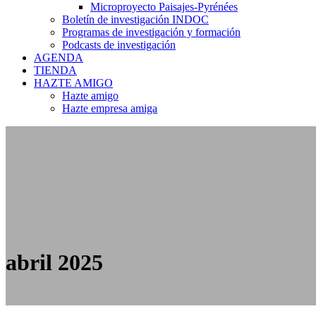
Microproyecto Paisajes-Pyrénées
Boletín de investigación INDOC
Programas de investigación y formación
Podcasts de investigación
AGENDA
TIENDA
HAZTE AMIGO
Hazte amigo
Hazte empresa amiga
abril 2025