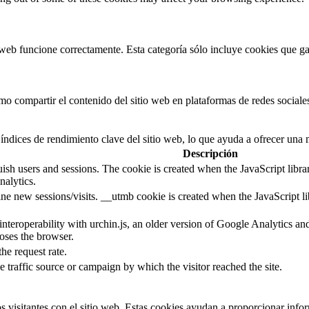
web funcione correctamente. Esta categoría sólo incluye cookies que gar
 compartir el contenido del sitio web en plataformas de redes sociales,
índices de rendimiento clave del sitio web, lo que ayuda a ofrecer una m
Descripción
guish users and sessions. The cookie is created when the JavaScript libr
nalytics.
ine new sessions/visits. __utmb cookie is created when the JavaScript li
 interoperability with urchin.js, an older version of Google Analytics 
loses the browser.
the request rate.
e traffic source or campaign by which the visitor reached the site.
s visitantes con el sitio web. Estas cookies ayudan a proporcionar inform