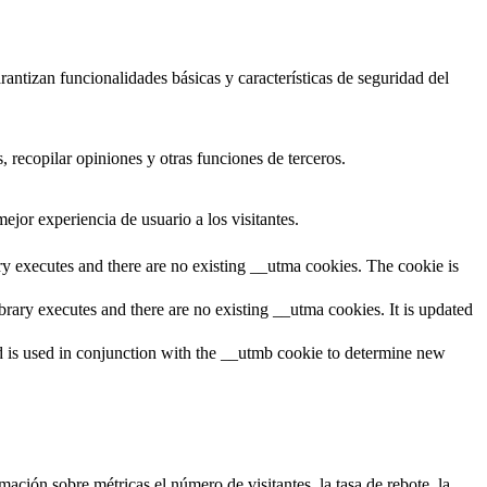
antizan funcionalidades básicas y características de seguridad del
 recopilar opiniones y otras funciones de terceros.
ejor experiencia de usuario a los visitantes.
ary executes and there are no existing __utma cookies. The cookie is
brary executes and there are no existing __utma cookies. It is updated
and is used in conjunction with the __utmb cookie to determine new
ación sobre métricas el número de visitantes, la tasa de rebote, la