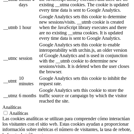
days
existing __utma cookies. The cookie is updated
every time data is sent to Google Analytics.
Google Analytics sets this cookie to determine
new sessions/visits. __utmb cookie is created
__utmb
1 hour
when the JavaScript library executes and there
are no existing __utma cookies. It is updated
every time data is sent to Google Analytics.
Google Analytics sets this cookie to enable
interoperability with urchin.js, an older version
of Google Analytics and is used in conjunction
__utmc
session
with the __utmb cookie to determine new
sessions/visits. It is deleted when the user closes
the browser.
10
Google Analytics sets this cookie to inhibit the
__utmt
minutes
request rate.
Google Analytics sets this cookie to store the
__utmz
6 months
traffic source or campaign by which the visitor
reached the site.
Analíticas
Analíticas
Las cookies analíticas se utilizan para comprender cómo interactúan
los visitantes con el sitio web. Estas cookies ayudan a proporcionar
información sobre métricas el número de visitantes, la tasa de rebote,