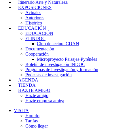
Itinerario Arte y Naturaleza
EXPOSICIONES
Actuales
Anteriores
Histórico
EDUCACIÓN
EDUCACIÓN
El INDOC
Club de lectura CDAN
Documentación
Cooperación
Microproyecto Paisajes-Pyrénées
Boletín de investigación INDOC
Programas de investigación y formación
Podcasts de investigación
AGENDA
TIENDA
HAZTE AMIGO
Hazte amigo
Hazte empresa amiga
VISITA
Horario
Tarifas
Cómo llegar