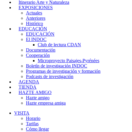
Itinerario Arte y Naturaleza
EXPOSICIONES
Actuales
Anteriores
Histórico
EDUCACIÓN
EDUCACIÓN
El INDOC
Club de lectura CDAN
Documentación
Cooperación
Microproyecto Paisajes-Pyrénées
Boletín de investigación INDOC
Programas de investigación y formación
Podcasts de investigación
AGENDA
TIENDA
HAZTE AMIGO
Hazte amigo
Hazte empresa amiga
VISITA
Horario
Tarifas
Cómo llegar