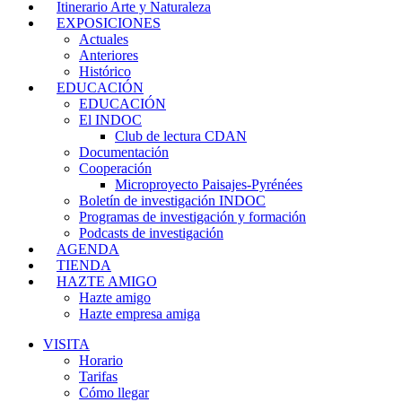
Itinerario Arte y Naturaleza
EXPOSICIONES
Actuales
Anteriores
Histórico
EDUCACIÓN
EDUCACIÓN
El INDOC
Club de lectura CDAN
Documentación
Cooperación
Microproyecto Paisajes-Pyrénées
Boletín de investigación INDOC
Programas de investigación y formación
Podcasts de investigación
AGENDA
TIENDA
HAZTE AMIGO
Hazte amigo
Hazte empresa amiga
VISITA
Horario
Tarifas
Cómo llegar