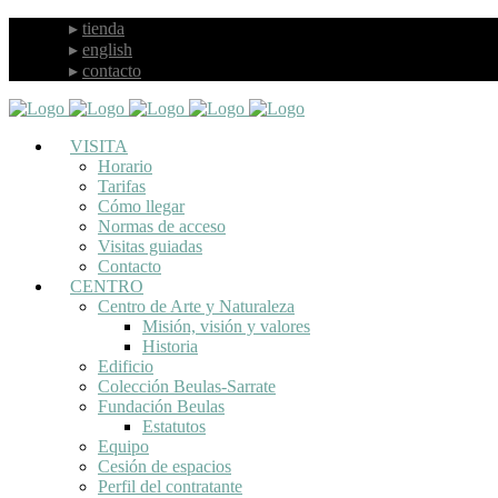
tienda
english
contacto
VISITA
Horario
Tarifas
Cómo llegar
Normas de acceso
Visitas guiadas
Contacto
CENTRO
Centro de Arte y Naturaleza
Misión, visión y valores
Historia
Edificio
Colección Beulas-Sarrate
Fundación Beulas
Estatutos
Equipo
Cesión de espacios
Perfil del contratante