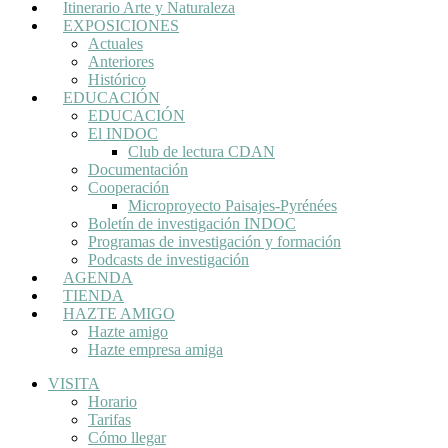
Itinerario Arte y Naturaleza
EXPOSICIONES
Actuales
Anteriores
Histórico
EDUCACIÓN
EDUCACIÓN
El INDOC
Club de lectura CDAN
Documentación
Cooperación
Microproyecto Paisajes-Pyrénées
Boletín de investigación INDOC
Programas de investigación y formación
Podcasts de investigación
AGENDA
TIENDA
HAZTE AMIGO
Hazte amigo
Hazte empresa amiga
VISITA
Horario
Tarifas
Cómo llegar