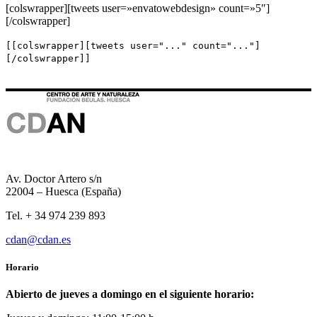
[colswrapper][tweets user=»envatowebdesign» count=»5″]
[/colswrapper]
[[colswrapper][tweets user="..." count="..."]
[/colswrapper]]
Av. Doctor Artero s/n
22004 – Huesca (España)
Tel. + 34 974 239 893
cdan@cdan.es
Horario
Abierto de jueves a domingo en el siguiente horario: