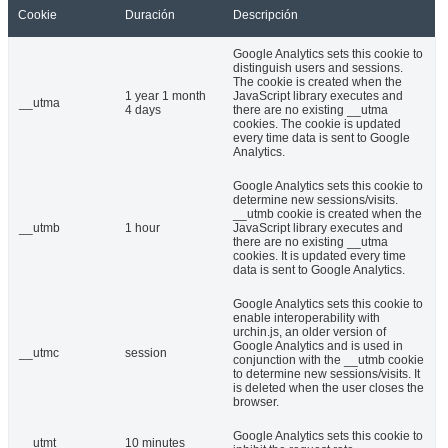
Cookie
Duración
Descripción
Google Analytics sets this cookie to
distinguish users and sessions.
The cookie is created when the
1 year 1 month
JavaScript library executes and
__utma
4 days
there are no existing __utma
cookies. The cookie is updated
every time data is sent to Google
Analytics.
Google Analytics sets this cookie to
determine new sessions/visits.
__utmb cookie is created when the
__utmb
1 hour
JavaScript library executes and
there are no existing __utma
cookies. It is updated every time
data is sent to Google Analytics.
Google Analytics sets this cookie to
enable interoperability with
urchin.js, an older version of
Google Analytics and is used in
__utmc
session
conjunction with the __utmb cookie
to determine new sessions/visits. It
is deleted when the user closes the
browser.
Google Analytics sets this cookie to
__utmt
10 minutes