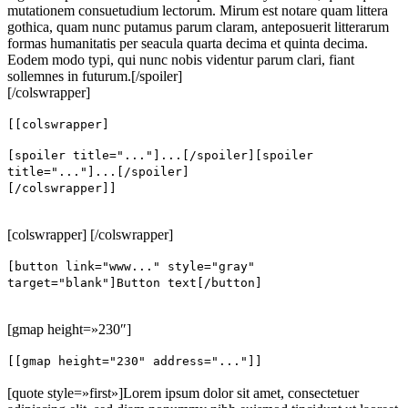
mutationem consuetudium lectorum. Mirum est notare quam littera
gothica, quam nunc putamus parum claram, anteposuerit litterarum
formas humanitatis per seacula quarta decima et quinta decima.
Eodem modo typi, qui nunc nobis videntur parum clari, fiant
sollemnes in futurum.[/spoiler]
[/colswrapper]
[[colswrapper]
[spoiler title="..."]...[/spoiler][spoiler
title="..."]...[/spoiler]
[/colswrapper]]
[colswrapper]
[/colswrapper]
[button link="www..." style="gray"
target="blank"]Button text[/button]
[gmap height=»230″]
[[gmap height="230" address="..."]]
[quote style=»first»]Lorem ipsum dolor sit amet, consectetuer