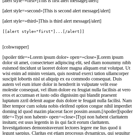
[alert style=»first»]This is first alert message[/alert]
[alert style=»second»]This is second alert message[/alert]
[alert style=»third»]This is third alert message[/alert]
[[alert style="first"]...[/alert]]
[colswrapper]
[spoiler title=»Lorem ipsum dolor» open=»close»]Lorem ipsum
dolor sit amet, consectetuer adipiscing elit, sed diam nonummy nibh
euismod tincidunt ut laoreet dolore magna aliquam erat volutpat. Ut
wisi enim ad minim veniam, quis nostrud exerci tation ullamcorper
suscipit lobortis nisl ut aliquip ex ea commodo consequat. Duis
autem vel eum iriure dolor in hendrerit in vulputate velit esse
molestie consequat, vel illum dolore eu feugiat nulla facilisis at vero
eros et accumsan et iusto odio dignissim qui blandit praesent
luptatum zzril delenit augue duis dolore te feugait nulla facilisi. Nam
liber tempor cum soluta nobis eleifend option congue nihil imperdiet
doming id quod mazim placerat facer possim assum.[/spoiler][spoiler
title=»Typi non habent» open=»close»]Typi non habent claritatem
insitam; est usus legentis in iis qui facit eorum claritatem.
Investigationes demonstraverunt lectores legere me lius quod ii
legunt saepius. Claritas est etiam processus dynamicus, qui sequitur