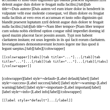
delenit augue duis dolore te feugait nulla facilisi.[/tab][tab
title=»Duis autem»]Duis autem vel eum iriure dolor in hendrerit in
vulputate velit esse molestie consequat, vel illum dolore eu feugiat
nulla facilisis at vero eros et accumsan et iusto odio dignissim qui
blandit praesent luptatum zzril delenit augue duis dolore te feugait
nulla facilisi.[/tab][tab title=»Nam liber tempor»]Nam liber tempor
cum soluta nobis eleifend option congue nihil imperdiet doming id
quod mazim placerat facer possim assum. Typi non habent
claritatem insitam; est usus legentis in iis qui facit eorum claritatem.
Investigationes demonstraverunt lectores legere me lius quod ii
legunt saepius.[/tab][/tabs][/colswrapper]
[[colswrapper][tabs][tab title="..."]...[/tab][tab
title="..."]...[/tab][tab title="..."]...[/tab][/tabs]
[/colswrapper]]
[colswrapper][label style=»default»]Label default[/label] [label
style=»success»]Label success[/label] [label style=»warning»]Label
warning[/label] [label style=»important»]Label important[/label]
[label style=»info»]Label info[/label][/colswrapper]
[[label style="default"]...[/label]]