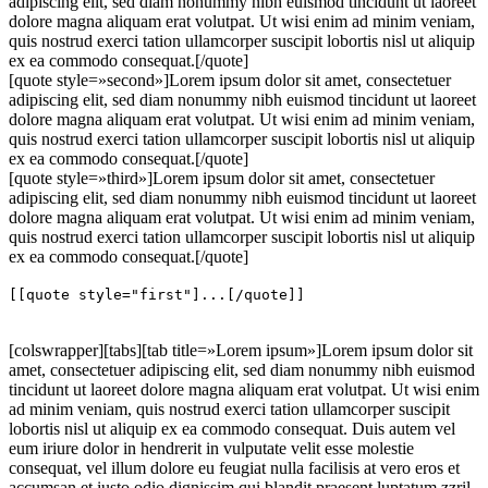
adipiscing elit, sed diam nonummy nibh euismod tincidunt ut laoreet
dolore magna aliquam erat volutpat. Ut wisi enim ad minim veniam,
quis nostrud exerci tation ullamcorper suscipit lobortis nisl ut aliquip
ex ea commodo consequat.[/quote]
[quote style=»second»]Lorem ipsum dolor sit amet, consectetuer
adipiscing elit, sed diam nonummy nibh euismod tincidunt ut laoreet
dolore magna aliquam erat volutpat. Ut wisi enim ad minim veniam,
quis nostrud exerci tation ullamcorper suscipit lobortis nisl ut aliquip
ex ea commodo consequat.[/quote]
[quote style=»third»]Lorem ipsum dolor sit amet, consectetuer
adipiscing elit, sed diam nonummy nibh euismod tincidunt ut laoreet
dolore magna aliquam erat volutpat. Ut wisi enim ad minim veniam,
quis nostrud exerci tation ullamcorper suscipit lobortis nisl ut aliquip
ex ea commodo consequat.[/quote]
[[quote style="first"]...[/quote]]
[colswrapper][tabs][tab title=»Lorem ipsum»]Lorem ipsum dolor sit
amet, consectetuer adipiscing elit, sed diam nonummy nibh euismod
tincidunt ut laoreet dolore magna aliquam erat volutpat. Ut wisi enim
ad minim veniam, quis nostrud exerci tation ullamcorper suscipit
lobortis nisl ut aliquip ex ea commodo consequat. Duis autem vel
eum iriure dolor in hendrerit in vulputate velit esse molestie
consequat, vel illum dolore eu feugiat nulla facilisis at vero eros et
accumsan et iusto odio dignissim qui blandit praesent luptatum zzril