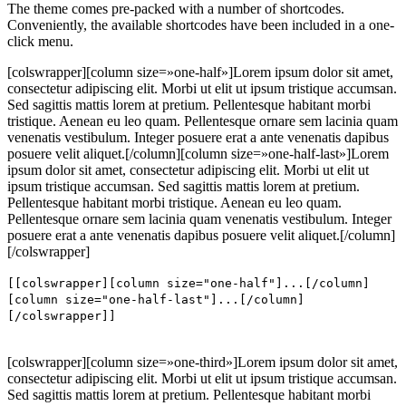
The theme comes pre-packed with a number of shortcodes.
Conveniently, the available shortcodes have been included in a one-
click menu.
[colswrapper][column size=»one-half»]Lorem ipsum dolor sit amet,
consectetur adipiscing elit. Morbi ut elit ut ipsum tristique accumsan.
Sed sagittis mattis lorem at pretium. Pellentesque habitant morbi
tristique. Aenean eu leo quam. Pellentesque ornare sem lacinia quam
venenatis vestibulum. Integer posuere erat a ante venenatis dapibus
posuere velit aliquet.[/column][column size=»one-half-last»]Lorem
ipsum dolor sit amet, consectetur adipiscing elit. Morbi ut elit ut
ipsum tristique accumsan. Sed sagittis mattis lorem at pretium.
Pellentesque habitant morbi tristique. Aenean eu leo quam.
Pellentesque ornare sem lacinia quam venenatis vestibulum. Integer
posuere erat a ante venenatis dapibus posuere velit aliquet.[/column]
[/colswrapper]
[[colswrapper][column size="one-half"]...[/column]
[column size="one-half-last"]...[/column]
[/colswrapper]]
[colswrapper][column size=»one-third»]Lorem ipsum dolor sit amet,
consectetur adipiscing elit. Morbi ut elit ut ipsum tristique accumsan.
Sed sagittis mattis lorem at pretium. Pellentesque habitant morbi