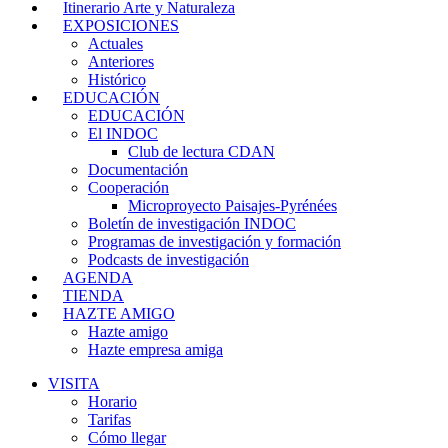
Itinerario Arte y Naturaleza
EXPOSICIONES
Actuales
Anteriores
Histórico
EDUCACIÓN
EDUCACIÓN
El INDOC
Club de lectura CDAN
Documentación
Cooperación
Microproyecto Paisajes-Pyrénées
Boletín de investigación INDOC
Programas de investigación y formación
Podcasts de investigación
AGENDA
TIENDA
HAZTE AMIGO
Hazte amigo
Hazte empresa amiga
VISITA
Horario
Tarifas
Cómo llegar