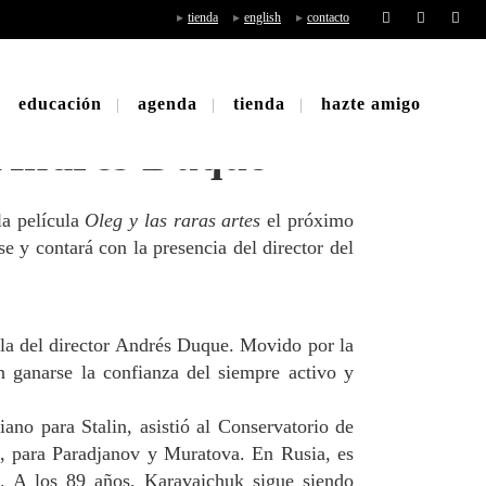
tienda
english
contacto
educación
agenda
tienda
hazte amigo
a Andrés Duque
la película
Oleg y las raras artes
el próximo
e y contará con la presencia del director del
ula del director Andrés Duque. Movido por la
 ganarse la confianza del siempre activo y
no para Stalin, asistió al Conservatorio de
o, para Paradjanov y Muratova. En Rusia, es
. A los 89 años, Karavaichuk sigue siendo