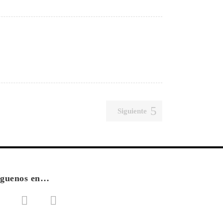
Siguiente
íguenos en…