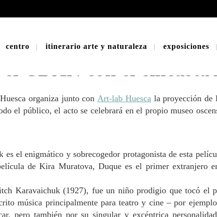
centro
itinerario arte y naturaleza
exposiciones
 el CDAN con el cineast
 Huesca organiza junto con
Art-lab Huesca
la proyección de 
odo el público, el acto se celebrará en el propio museo oscens
 es el enigmático y sobrecogedor protagonista de esta pelíc
elícula de Kira Muratova, Duque es el primer extranjero en
tch Karavaichuk (1927), fue un niño prodigio que tocó el pia
scrito música principalmente para teatro y cine – por ejempl
r, pero también por su singular y excéntrica personalidad