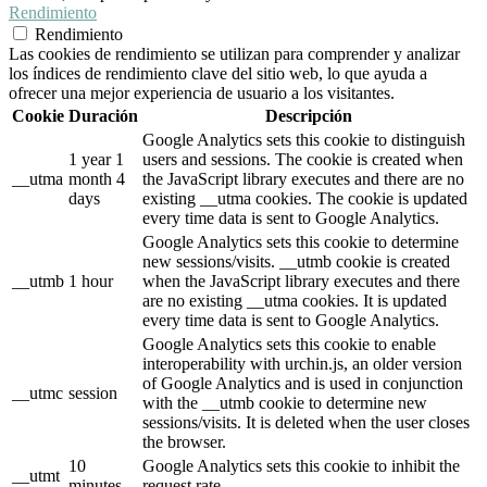
Rendimiento
Rendimiento
Las cookies de rendimiento se utilizan para comprender y analizar
los índices de rendimiento clave del sitio web, lo que ayuda a
ofrecer una mejor experiencia de usuario a los visitantes.
Cookie
Duración
Descripción
Google Analytics sets this cookie to distinguish
1 year 1
users and sessions. The cookie is created when
__utma
month 4
the JavaScript library executes and there are no
days
existing __utma cookies. The cookie is updated
every time data is sent to Google Analytics.
Google Analytics sets this cookie to determine
new sessions/visits. __utmb cookie is created
__utmb
1 hour
when the JavaScript library executes and there
are no existing __utma cookies. It is updated
every time data is sent to Google Analytics.
Google Analytics sets this cookie to enable
interoperability with urchin.js, an older version
of Google Analytics and is used in conjunction
__utmc
session
with the __utmb cookie to determine new
sessions/visits. It is deleted when the user closes
the browser.
10
Google Analytics sets this cookie to inhibit the
__utmt
minutes
request rate.