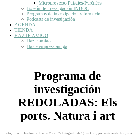
Microproyecto Paisajes-Pyrénées
Boletín de investigación INDOC
Programas de investigación y formación
Podcasts de investigación
AGENDA
TIENDA
HAZTE AMIGO
Hazte amigo
Hazte empresa amiga
Programa de
investigación
REDOLADAS: Els
ports. Natura i art
Fotografía de la obra de Teresa Mulet. © Fotografía de Quim Giró, por cortesía de Els ports: