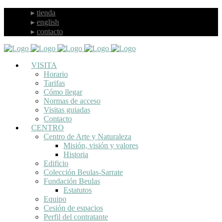
tienda
english
contacto
VISITA
Horario
Tarifas
Cómo llegar
Normas de acceso
Visitas guiadas
Contacto
CENTRO
Centro de Arte y Naturaleza
Misión, visión y valores
Historia
Edificio
Colección Beulas-Sarrate
Fundación Beulas
Estatutos
Equipo
Cesión de espacios
Perfil del contratante