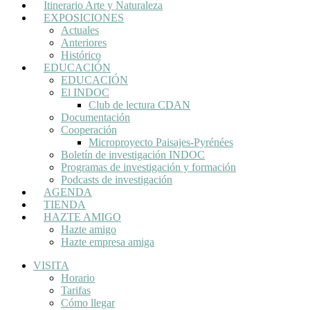
Itinerario Arte y Naturaleza
EXPOSICIONES
Actuales
Anteriores
Histórico
EDUCACIÓN
EDUCACIÓN
El INDOC
Club de lectura CDAN
Documentación
Cooperación
Microproyecto Paisajes-Pyrénées
Boletín de investigación INDOC
Programas de investigación y formación
Podcasts de investigación
AGENDA
TIENDA
HAZTE AMIGO
Hazte amigo
Hazte empresa amiga
VISITA
Horario
Tarifas
Cómo llegar