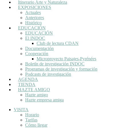
Itinerario Arte y Naturaleza
EXPOSICIONES
Actuales
Anteriores
Histórico
EDUCACIÓN
EDUCACIÓN
El INDOC
Club de lectura CDAN
Documentación
Cooperación
Microproyecto Paisajes-Pyrénées
Boletín de investigación INDOC
Programas de investigación y formación
Podcasts de investigación
AGENDA
TIENDA
HAZTE AMIGO
Hazte amigo
Hazte empresa amiga
VISITA
Horario
Tarifas
Cómo llegar