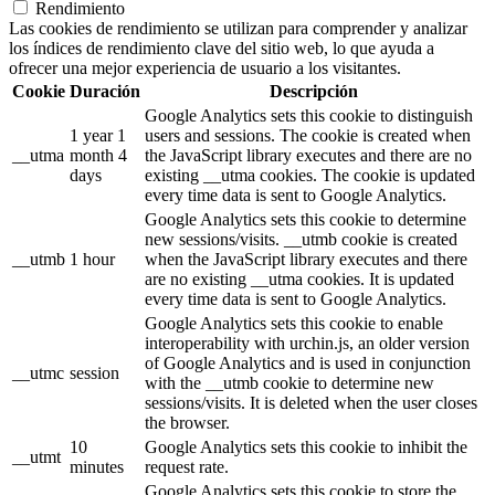
Rendimiento
Las cookies de rendimiento se utilizan para comprender y analizar
los índices de rendimiento clave del sitio web, lo que ayuda a
ofrecer una mejor experiencia de usuario a los visitantes.
Cookie
Duración
Descripción
Google Analytics sets this cookie to distinguish
1 year 1
users and sessions. The cookie is created when
__utma
month 4
the JavaScript library executes and there are no
days
existing __utma cookies. The cookie is updated
every time data is sent to Google Analytics.
Google Analytics sets this cookie to determine
new sessions/visits. __utmb cookie is created
__utmb
1 hour
when the JavaScript library executes and there
are no existing __utma cookies. It is updated
every time data is sent to Google Analytics.
Google Analytics sets this cookie to enable
interoperability with urchin.js, an older version
of Google Analytics and is used in conjunction
__utmc
session
with the __utmb cookie to determine new
sessions/visits. It is deleted when the user closes
the browser.
10
Google Analytics sets this cookie to inhibit the
__utmt
minutes
request rate.
Google Analytics sets this cookie to store the