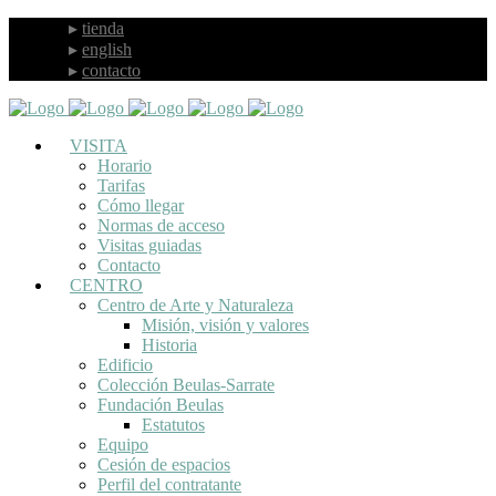
tienda
english
contacto
VISITA
Horario
Tarifas
Cómo llegar
Normas de acceso
Visitas guiadas
Contacto
CENTRO
Centro de Arte y Naturaleza
Misión, visión y valores
Historia
Edificio
Colección Beulas-Sarrate
Fundación Beulas
Estatutos
Equipo
Cesión de espacios
Perfil del contratante