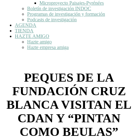
Microproyecto Paisajes-Pyrénées
Boletín de investigación INDOC
Programas de investigación y formación
Podcasts de investigación
AGENDA
TIENDA
HAZTE AMIGO
Hazte amigo
Hazte empresa amiga
PEQUES DE LA
FUNDACIÓN CRUZ
BLANCA VISITAN EL
CDAN Y “PINTAN
COMO BEULAS”