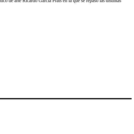
co de arte Ricardo García Prats en la que se repasó las distintas