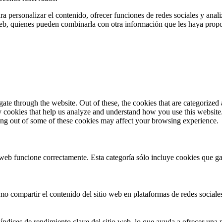
ra personalizar el contenido, ofrecer funciones de redes sociales y ana
s web, quienes pueden combinarla con otra información que les haya prop
e through the website. Out of these, the cookies that are categorized a
rty cookies that help us analyze and understand how you use this websit
ting out of some of these cookies may affect your browsing experience.
web funcione correctamente. Esta categoría sólo incluye cookies que gar
 compartir el contenido del sitio web en plataformas de redes sociales,
índices de rendimiento clave del sitio web, lo que ayuda a ofrecer una m