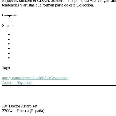
El jueves, también el CDAN, asistieron a la ponencia «La vanguardia es
tendencias y artistas que forman parte de esta Colección.
Compartir:
Share on:
Tags:
arte y naturaleza
colección beulas-sarrate
Anterior
Siguiente
Av. Doctor Artero s/n
22004 – Huesca (España)