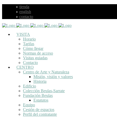
tienda
english
contacto
VISITA
Horario
Tarifas
Cómo llegar
Normas de acceso
Visitas guiadas
Contacto
CENTRO
Centro de Arte y Naturaleza
Misión, visión y valores
Historia
Edificio
Colección Beulas-Sarrate
Fundación Beulas
Estatutos
Equipo
Cesión de espacios
Perfil del contratante