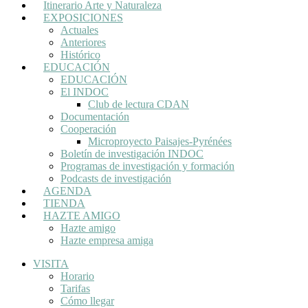
Itinerario Arte y Naturaleza
EXPOSICIONES
Actuales
Anteriores
Histórico
EDUCACIÓN
EDUCACIÓN
El INDOC
Club de lectura CDAN
Documentación
Cooperación
Microproyecto Paisajes-Pyrénées
Boletín de investigación INDOC
Programas de investigación y formación
Podcasts de investigación
AGENDA
TIENDA
HAZTE AMIGO
Hazte amigo
Hazte empresa amiga
VISITA
Horario
Tarifas
Cómo llegar