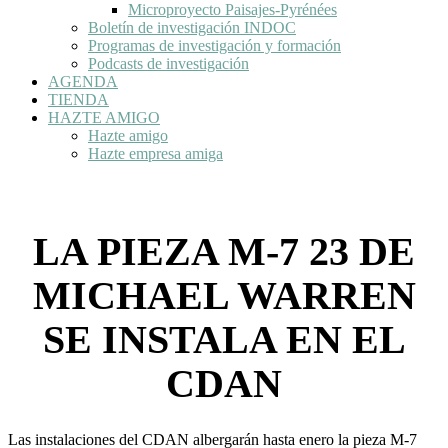
Microproyecto Paisajes-Pyrénées
Boletín de investigación INDOC
Programas de investigación y formación
Podcasts de investigación
AGENDA
TIENDA
HAZTE AMIGO
Hazte amigo
Hazte empresa amiga
LA PIEZA M-7 23 DE
MICHAEL WARREN
SE INSTALA EN EL
CDAN
Las instalaciones del CDAN albergarán hasta enero la pieza M-7