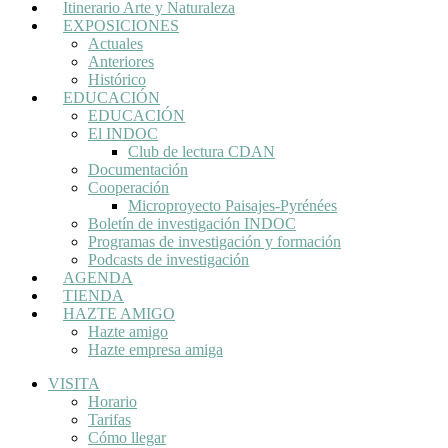
Itinerario Arte y Naturaleza
EXPOSICIONES
Actuales
Anteriores
Histórico
EDUCACIÓN
EDUCACIÓN
El INDOC
Club de lectura CDAN
Documentación
Cooperación
Microproyecto Paisajes-Pyrénées
Boletín de investigación INDOC
Programas de investigación y formación
Podcasts de investigación
AGENDA
TIENDA
HAZTE AMIGO
Hazte amigo
Hazte empresa amiga
VISITA
Horario
Tarifas
Cómo llegar