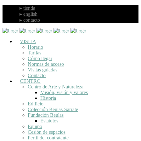
tienda
english
contacto
VISITA
Horario
Tarifas
Cómo llegar
Normas de acceso
Visitas guiadas
Contacto
CENTRO
Centro de Arte y Naturaleza
Misión, visión y valores
Historia
Edificio
Colección Beulas-Sarrate
Fundación Beulas
Estatutos
Equipo
Cesión de espacios
Perfil del contratante