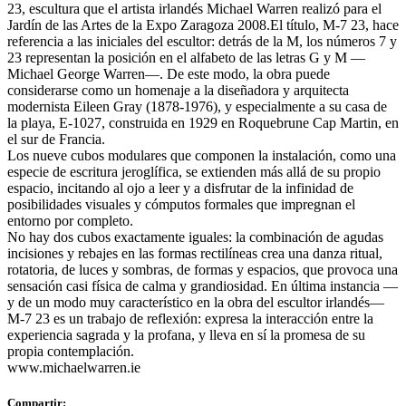
23, escultura que el artista irlandés Michael Warren realizó para el
Jardín de las Artes de la Expo Zaragoza 2008.El título, M-7 23, hace
referencia a las iniciales del escultor: detrás de la M, los números 7 y
23 representan la posición en el alfabeto de las letras G y M —
Michael George Warren—. De este modo, la obra puede
considerarse como un homenaje a la diseñadora y arquitecta
modernista Eileen Gray (1878-1976), y especialmente a su casa de
la playa, E-1027, construida en 1929 en Roquebrune Cap Martin, en
el sur de Francia.
Los nueve cubos modulares que componen la instalación, como una
especie de escritura jeroglífica, se extienden más allá de su propio
espacio, incitando al ojo a leer y a disfrutar de la infinidad de
posibilidades visuales y cómputos formales que impregnan el
entorno por completo.
No hay dos cubos exactamente iguales: la combinación de agudas
incisiones y rebajes en las formas rectilíneas crea una danza ritual,
rotatoria, de luces y sombras, de formas y espacios, que provoca una
sensación casi física de calma y grandiosidad. En última instancia —
y de un modo muy característico en la obra del escultor irlandés—
M-7 23 es un trabajo de reflexión: expresa la interacción entre la
experiencia sagrada y la profana, y lleva en sí la promesa de su
propia contemplación.
www.michaelwarren.ie
Compartir: