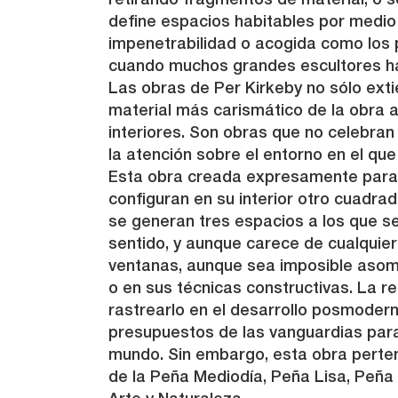
retirando fragmentos de material, o s
define espacios habitables por medio 
impenetrabilidad o acogida como los 
cuando muchos grandes escultores ha
Las obras de Per Kirkeby no sólo extie
material más carismático de la obra a
interiores. Son obras que no celebra
la atención sobre el entorno en el que
Esta obra creada expresamente para P
configuran en su interior otro cuadr
se generan tres espacios a los que s
sentido, y aunque carece de cualquier
ventanas, aunque sea imposible asomar
o en sus técnicas constructivas. La r
rastrearlo en el desarrollo posmodern
presupuestos de las vanguardias para 
mundo. Sin embargo, esta obra perte
de la Peña Mediodía, Peña Lisa, Peña C