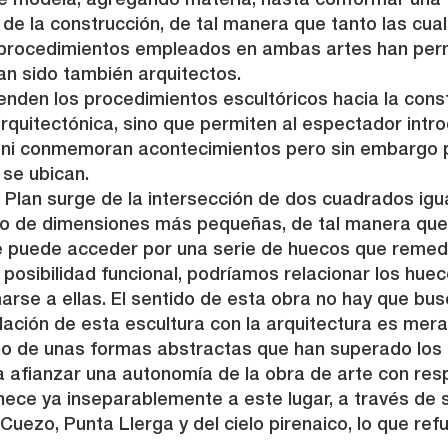
e modela, agregando materia, hasta conformar una fi
de la construcción, de tal manera que tanto las cu
procedimientos empleados en ambas artes han permit
n sido también arquitectos.
nden los procedimientos escultóricos hacia la constr
rquitectónica, sino que permiten al espectador intr
n ni conmemoran acontecimientos pero sin embargo 
 se ubican.
lan surge de la intersección de dos cuadrados igua
ado de dimensiones más pequeñas, de tal manera que,
e puede acceder por una serie de huecos que remed
 posibilidad funcional, podríamos relacionar los hue
se a ellas. El sentido de esta obra no hay que busca
elación de esta escultura con la arquitectura es mer
o de unas formas abstractas que han superado los lí
afianzar una autonomía de la obra de arte con resp
nece ya inseparablemente a este lugar, a través d
uezo, Punta Llerga y del cielo pirenaico, lo que refu