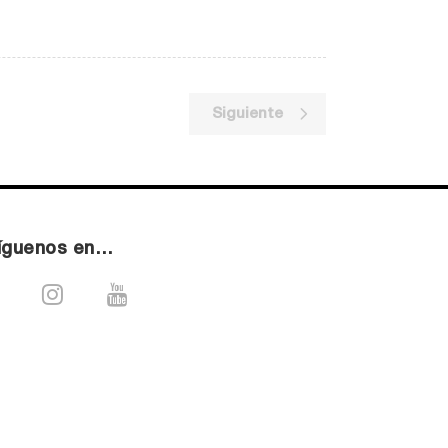
Siguiente
íguenos en…