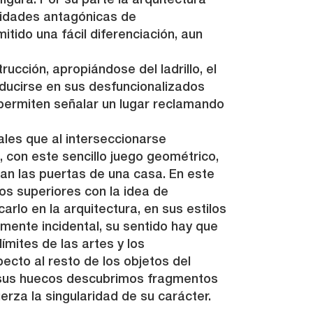
gura. Por su parte la arquitectura
alidades antagónicas de
ido una fácil diferenciación, aun
ucción, apropiándose del ladrillo, el
oducirse en sus desfuncionalizados
permiten señalar un lugar reclamando
les que al interseccionarse
 con este sencillo juego geométrico,
an las puertas de una casa. En este
cos superiores con la idea de
rlo en la arquitectura, en sus estilos
amente incidental, su sentido hay que
mites de las artes y los
ecto al resto de los objetos del
e sus huecos descubrimos fragmentos
erza la singularidad de su carácter.