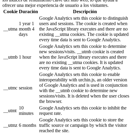
ofrecer una mejor experiencia de usuario a los visitantes.
Cookie
Duración
Descripción
Google Analytics sets this cookie to distinguish
1 year 1
users and sessions. The cookie is created when
__utma
month 4
the JavaScript library executes and there are no
days
existing __utma cookies. The cookie is updated
every time data is sent to Google Analytics.
Google Analytics sets this cookie to determine
new sessions/visits. __utmb cookie is created
__utmb
1 hour
when the JavaScript library executes and there
are no existing __utma cookies. It is updated
every time data is sent to Google Analytics.
Google Analytics sets this cookie to enable
interoperability with urchin.js, an older version
of Google Analytics and is used in conjunction
__utmc
session
with the __utmb cookie to determine new
sessions/visits. It is deleted when the user closes
the browser.
10
Google Analytics sets this cookie to inhibit the
__utmt
minutes
request rate.
Google Analytics sets this cookie to store the
__utmz
6 months
traffic source or campaign by which the visitor
reached the site.