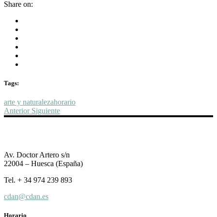
Share on:
Tags:
arte y naturaleza
horario
Anterior
Siguiente
Av. Doctor Artero s/n
22004 – Huesca (España)
Tel. + 34 974 239 893
cdan@cdan.es
Horario