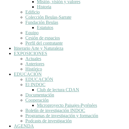
Misión, visión y valores
Historia
Edificio
Colección Beulas-Sarrate
Fundación Beulas
Estatutos
Equipo
Cesión de espacios
Perfil del contratante
Itinerario Arte y Naturaleza
EXPOSICIONES
Actuales
Anteriores
Histórico
EDUCACIÓN
EDUCACIÓN
El INDOC
Club de lectura CDAN
Documentación
Cooperación
Microproyecto Paisajes-Pyrénées
Boletín de investigación INDOC
Programas de investigación y formación
Podcasts de investigación
AGENDA