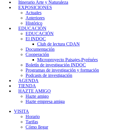
Itinerario Arte y Naturaleza
EXPOSICIONES
Actuales
Anteriores
Histórico
EDUCACIÓN
EDUCACIÓN
El INDOC
Club de lectura CDAN
Documentación
Cooperación
Microproyecto Paisajes-Pyrénées
Boletín de investigación INDOC
Programas de investigación y formación
Podcasts de investigación
AGENDA
TIENDA
HAZTE AMIGO
Hazte amigo
Hazte empresa amiga
VISITA
Horario
Tarifas
Cómo llegar