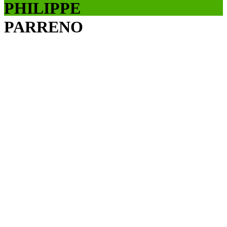
PHILIPPE
PARRENO
Zidane: un retrato del siglo XXI