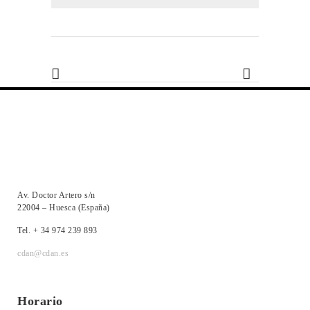
Av. Doctor Artero s/n
22004 – Huesca (España)
Tel. + 34 974 239 893
cdan@cdan.es
Horario