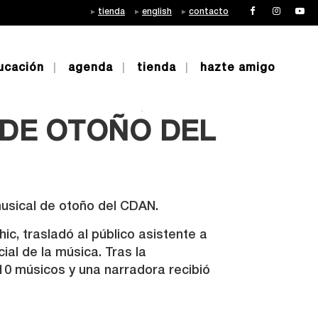
tienda
english
contacto
ucación
agenda
tienda
hazte amigo
BLE XXI QUE
 DE OTOÑO DEL
musical de otoño del CDAN.
ic, trasladó al público asistente a
ial de la música. Tras la
 10 músicos y una narradora recibió