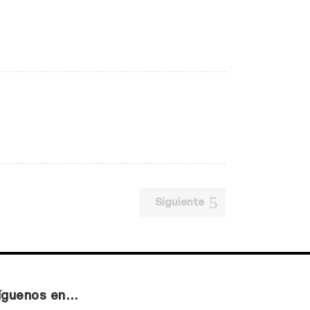
Siguiente
íguenos en…