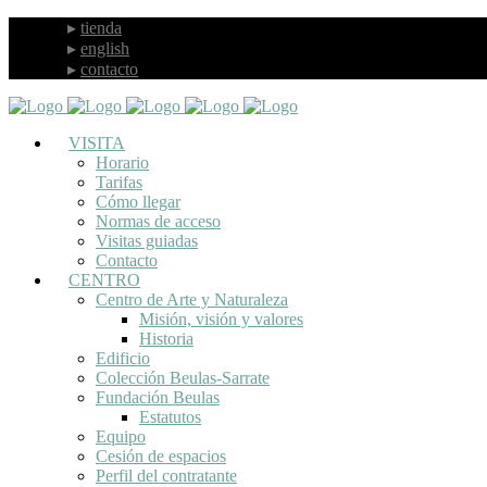
tienda
english
contacto
VISITA
Horario
Tarifas
Cómo llegar
Normas de acceso
Visitas guiadas
Contacto
CENTRO
Centro de Arte y Naturaleza
Misión, visión y valores
Historia
Edificio
Colección Beulas-Sarrate
Fundación Beulas
Estatutos
Equipo
Cesión de espacios
Perfil del contratante