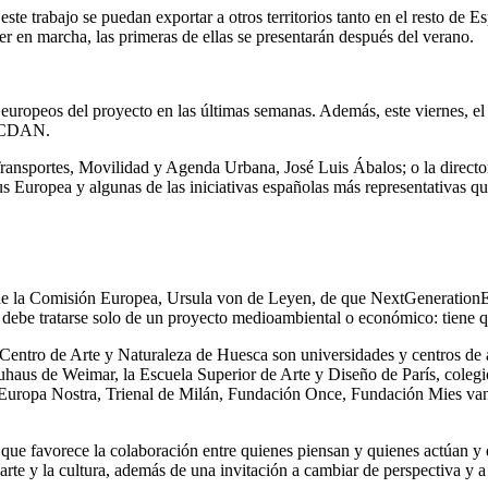
n este trabajo se puedan exportar a otros territorios tanto en el resto d
er en marcha, las primeras de ellas se presentarán después del verano.
 europeos del proyecto en las últimas semanas. Además, este viernes, 
l CDAN.
de Transportes, Movilidad y Agenda Urbana, José Luis Ábalos; o la direc
uropea y algunas de las iniciativas españolas más representativas que
a de la Comisión Europea, Ursula von de Leyen, de que NextGeneration
o debe tratarse solo de un proyecto medioambiental o económico: tiene 
el Centro de Arte y Naturaleza de Huesca son universidades y centros de 
uhaus de Weimar, la Escuela Superior de Arte y Diseño de París, colegio
s, Europa Nostra, Trienal de Milán, Fundación Once, Fundación Mies v
ue favorece la colaboración entre quienes piensan y quienes actúan y q
rte y la cultura, además de una invitación a cambiar de perspectiva y a 