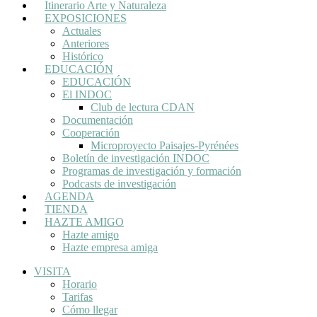
Itinerario Arte y Naturaleza
EXPOSICIONES
Actuales
Anteriores
Histórico
EDUCACIÓN
EDUCACIÓN
El INDOC
Club de lectura CDAN
Documentación
Cooperación
Microproyecto Paisajes-Pyrénées
Boletín de investigación INDOC
Programas de investigación y formación
Podcasts de investigación
AGENDA
TIENDA
HAZTE AMIGO
Hazte amigo
Hazte empresa amiga
VISITA
Horario
Tarifas
Cómo llegar