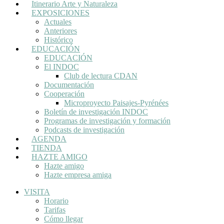
Itinerario Arte y Naturaleza
EXPOSICIONES
Actuales
Anteriores
Histórico
EDUCACIÓN
EDUCACIÓN
El INDOC
Club de lectura CDAN
Documentación
Cooperación
Microproyecto Paisajes-Pyrénées
Boletín de investigación INDOC
Programas de investigación y formación
Podcasts de investigación
AGENDA
TIENDA
HAZTE AMIGO
Hazte amigo
Hazte empresa amiga
VISITA
Horario
Tarifas
Cómo llegar