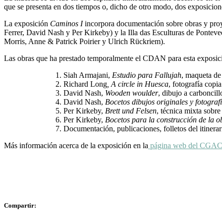
que se presenta en dos tiempos o, dicho de otro modo, dos exposicion
La exposición
Caminos I
incorpora documentación sobre obras y pro
Ferrer, David Nash y Per Kirkeby) y la Illa das Esculturas de Ponte
Morris, Anne & Patrick Poirier y Ulrich Rückriem).
Las obras que ha prestado temporalmente el CDAN para esta exposic
Siah Armajani,
Estudio para Fallujah
, maqueta de
Richard Long
, A circle in Huesca
, fotografía copi
David Nash,
Wooden woulder
, dibujo a carboncil
David Nash,
Bocetos dibujos originales y fotograf
Per Kirkeby,
Brett und Felsen
, técnica mixta sobre
Per Kirkeby,
Bocetos para la construcción de la o
Documentación, publicaciones, folletos del itinera
Más información acerca de la exposición en la
página web del CGAC
Compartir: