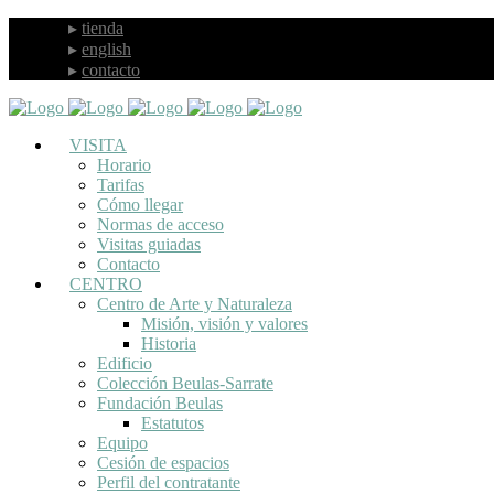
tienda
english
contacto
VISITA
Horario
Tarifas
Cómo llegar
Normas de acceso
Visitas guiadas
Contacto
CENTRO
Centro de Arte y Naturaleza
Misión, visión y valores
Historia
Edificio
Colección Beulas-Sarrate
Fundación Beulas
Estatutos
Equipo
Cesión de espacios
Perfil del contratante