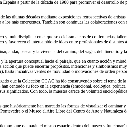
n España a partir de la década de 1980 para promover el desarrollo de pl
 de las últimas décadas mediante exposiciones retrospectivas de artista
o a los más emergentes. También son continuas las colaboraciones con ot
 multidisciplinar en el que se celebran ciclos de conferencias, talleres
ico y favorecen el intercambio de ideas entre profesionales de distintos 
ar, andar, pasear y la vivencia del camino, del vagar, del itinerario y 
l, y la apertura conceptual hacia el paisaje, que en cuanto acción y mira
cción que puede encerrar propósitos, intenciones y simbolismos muy dive
r), hasta iniciativas verdes de movilidad o motivaciones de orden person
 legado que la Colección CGAC ha ido construyendo sobre el tema de la 
e han centrado su foco en la experiencia (emocional, ecológica, política
us significados. Con todo, la muestra carece de voluntad enciclopédica o
os que históricamente han marcado las formas de visualizar el caminar y
de Pontevedra o el Museo al Aire Libre del Centro de Arte y Naturaleza 
l tiempo, que ocuparán el mismo espacio dentro del museo y funcionará