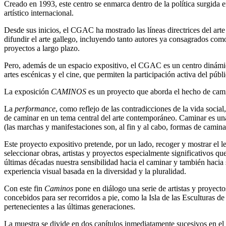
Creado en 1993, este centro se enmarca dentro de la política surgida e
artístico internacional.
Desde sus inicios, el CGAC ha mostrado las líneas directrices del arte
difundir el arte gallego, incluyendo tanto autores ya consagrados com
proyectos a largo plazo.
Pero, además de un espacio expositivo, el CGAC es un centro dinámico y
artes escénicas y el cine, que permiten la participación activa del públ
La exposición
CAMINOS
es un proyecto que aborda el hecho de camin
La
performance
, como reflejo de las contradicciones de la vida socia
de caminar en un tema central del arte contemporáneo. Caminar es una a
(las marchas y manifestaciones son, al fin y al cabo, formas de camina
Este proyecto expositivo pretende, por un lado, recoger y mostrar el
seleccionar obras, artistas y proyectos especialmente significativos qu
últimas décadas nuestra sensibilidad hacia el caminar y también hacia s
experiencia visual basada en la diversidad y la pluralidad.
Con este fin
Caminos
pone en diálogo una serie de artistas y proyect
concebidos para ser recorridos a pie, como la Isla de las Esculturas 
pertenecientes a las últimas generaciones.
La muestra se divide en dos capítulos inmediatamente sucesivos en e