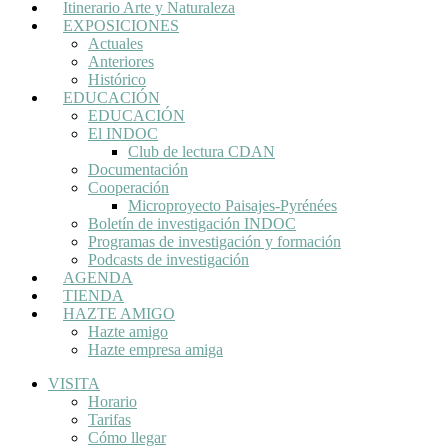
Itinerario Arte y Naturaleza
EXPOSICIONES
Actuales
Anteriores
Histórico
EDUCACIÓN
EDUCACIÓN
El INDOC
Club de lectura CDAN
Documentación
Cooperación
Microproyecto Paisajes-Pyrénées
Boletín de investigación INDOC
Programas de investigación y formación
Podcasts de investigación
AGENDA
TIENDA
HAZTE AMIGO
Hazte amigo
Hazte empresa amiga
VISITA
Horario
Tarifas
Cómo llegar