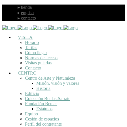
tienda
english
contacto
VISITA
Horario
Tarifas
Cómo llegar
Normas de acceso
Visitas guiadas
Contacto
CENTRO
Centro de Arte y Naturaleza
Misión, visión y valores
Historia
Edificio
Colección Beulas-Sarrate
Fundación Beulas
Estatutos
Equipo
Cesión de espacios
Perfil del contratante