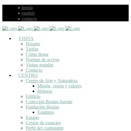
tienda
english
contacto
VISITA
Horario
Tarifas
Cómo llegar
Normas de acceso
Visitas guiadas
Contacto
CENTRO
Centro de Arte y Naturaleza
Misión, visión y valores
Historia
Edificio
Colección Beulas-Sarrate
Fundación Beulas
Estatutos
Equipo
Cesión de espacios
Perfil del contratante