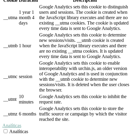
Cookie
Duración
Descripción
Google Analytics sets this cookie to distinguish
1 year 1
users and sessions. The cookie is created when
__utma
month 4
the JavaScript library executes and there are no
days
existing __utma cookies. The cookie is updated
every time data is sent to Google Analytics.
Google Analytics sets this cookie to determine
new sessions/visits. __utmb cookie is created
__utmb
1 hour
when the JavaScript library executes and there
are no existing __utma cookies. It is updated
every time data is sent to Google Analytics.
Google Analytics sets this cookie to enable
interoperability with urchin.js, an older version
of Google Analytics and is used in conjunction
__utmc
session
with the __utmb cookie to determine new
sessions/visits. It is deleted when the user closes
the browser.
10
Google Analytics sets this cookie to inhibit the
__utmt
minutes
request rate.
Google Analytics sets this cookie to store the
__utmz
6 months
traffic source or campaign by which the visitor
reached the site.
Analíticas
Analíticas