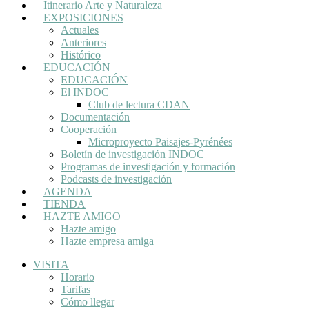
Itinerario Arte y Naturaleza
EXPOSICIONES
Actuales
Anteriores
Histórico
EDUCACIÓN
EDUCACIÓN
El INDOC
Club de lectura CDAN
Documentación
Cooperación
Microproyecto Paisajes-Pyrénées
Boletín de investigación INDOC
Programas de investigación y formación
Podcasts de investigación
AGENDA
TIENDA
HAZTE AMIGO
Hazte amigo
Hazte empresa amiga
VISITA
Horario
Tarifas
Cómo llegar