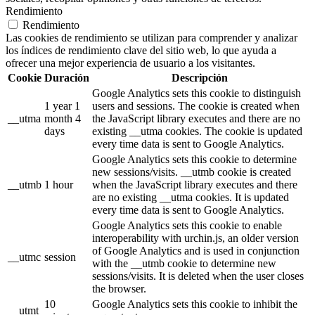
Rendimiento
Rendimiento
Las cookies de rendimiento se utilizan para comprender y analizar
los índices de rendimiento clave del sitio web, lo que ayuda a
ofrecer una mejor experiencia de usuario a los visitantes.
Cookie
Duración
Descripción
Google Analytics sets this cookie to distinguish
1 year 1
users and sessions. The cookie is created when
__utma
month 4
the JavaScript library executes and there are no
days
existing __utma cookies. The cookie is updated
every time data is sent to Google Analytics.
Google Analytics sets this cookie to determine
new sessions/visits. __utmb cookie is created
__utmb
1 hour
when the JavaScript library executes and there
are no existing __utma cookies. It is updated
every time data is sent to Google Analytics.
Google Analytics sets this cookie to enable
interoperability with urchin.js, an older version
of Google Analytics and is used in conjunction
__utmc
session
with the __utmb cookie to determine new
sessions/visits. It is deleted when the user closes
the browser.
10
Google Analytics sets this cookie to inhibit the
__utmt