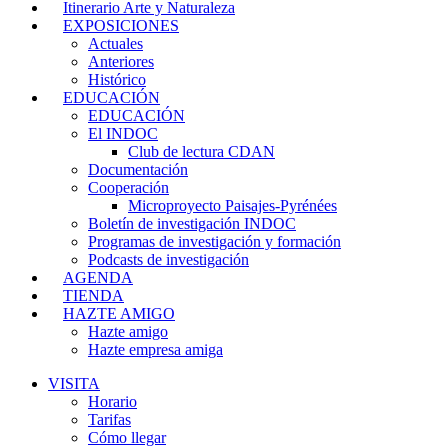
Itinerario Arte y Naturaleza
EXPOSICIONES
Actuales
Anteriores
Histórico
EDUCACIÓN
EDUCACIÓN
El INDOC
Club de lectura CDAN
Documentación
Cooperación
Microproyecto Paisajes-Pyrénées
Boletín de investigación INDOC
Programas de investigación y formación
Podcasts de investigación
AGENDA
TIENDA
HAZTE AMIGO
Hazte amigo
Hazte empresa amiga
VISITA
Horario
Tarifas
Cómo llegar