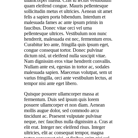
ullamcorper massa. Cras id lectus vestibulum
quam eleifend congue. Mauris pellentesque
sollicitudin metus et ultricies. Aenean sit amet
felis a sapien porta bibendum. Interdum et
malesuada fames ac ante ipsum primis in
faucibus. Donec vitae orci vel urna
pellentesque ultrices. Vestibulum non nunc
hendrerit, malesuada est nec, fermentum eros.
Curabitur leo ante, fringilla quis ipsum eget,
congue consequat tortor. Donec pulvinar
dictum nisl, ut eleifend nulla suscipit vitae.
Nam dignissim eros vitae hendrerit convallis.
Nullam ante est, egestas in tortor ac, sodales
malesuada sapien. Maecenas volutpat, sem ut
varius fringilla, orci ante vestibulum lectus, at
tempor nisi ante eget libero.
Quisque posuere ullamcorper massa at
fermentum. Duis sed ipsum quis lorem
posuere ullamcorper et non diam. Aenean
mollis augue dolor, sed commodo arcu
tincidunt ac. Praesent vulputate pulvinar
neque, nec faucibus nulla dignissim a. Cras at
elit erat. Integer nec eleifend risus. Integer
ultricies, elit ac consequat tempor, magna