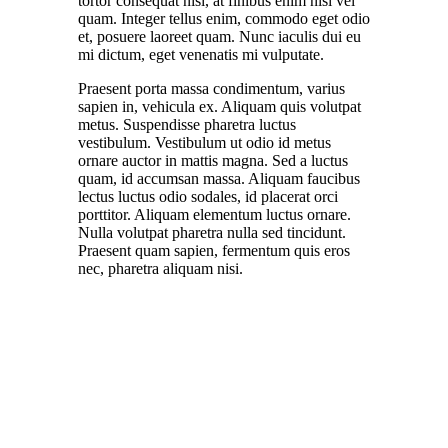
tortor consequat nisi, at finibus enim nisi vel
quam. Integer tellus enim, commodo eget odio
et, posuere laoreet quam. Nunc iaculis dui eu
mi dictum, eget venenatis mi vulputate.
Praesent porta massa condimentum, varius
sapien in, vehicula ex. Aliquam quis volutpat
metus. Suspendisse pharetra luctus
vestibulum. Vestibulum ut odio id metus
ornare auctor in mattis magna. Sed a luctus
quam, id accumsan massa. Aliquam faucibus
lectus luctus odio sodales, id placerat orci
porttitor. Aliquam elementum luctus ornare.
Nulla volutpat pharetra nulla sed tincidunt.
Praesent quam sapien, fermentum quis eros
nec, pharetra aliquam nisi.