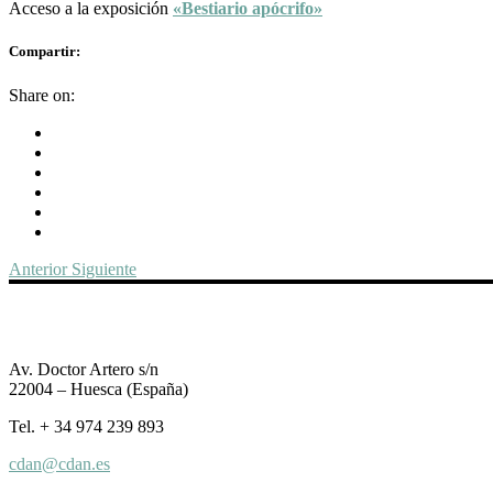
Acceso a la exposición
«Bestiario apócrifo»
Compartir:
Share on:
Anterior
Siguiente
Av. Doctor Artero s/n
22004 – Huesca (España)
Tel. + 34 974 239 893
cdan@cdan.es