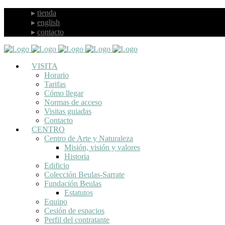
tienda
english
contacto
VISITA
Horario
Tarifas
Cómo llegar
Normas de acceso
Visitas guiadas
Contacto
CENTRO
Centro de Arte y Naturaleza
Misión, visión y valores
Historia
Edificio
Colección Beulas-Sarrate
Fundación Beulas
Estatutos
Equipo
Cesión de espacios
Perfil del contratante