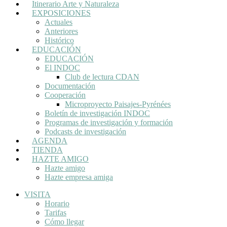
Itinerario Arte y Naturaleza
EXPOSICIONES
Actuales
Anteriores
Histórico
EDUCACIÓN
EDUCACIÓN
El INDOC
Club de lectura CDAN
Documentación
Cooperación
Microproyecto Paisajes-Pyrénées
Boletín de investigación INDOC
Programas de investigación y formación
Podcasts de investigación
AGENDA
TIENDA
HAZTE AMIGO
Hazte amigo
Hazte empresa amiga
VISITA
Horario
Tarifas
Cómo llegar