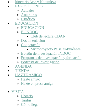
Itinerario Arte y Naturaleza
EXPOSICIONES
Actuales
Anteriores
Histórico
EDUCACIÓN
EDUCACIÓN
El INDOC
Club de lectura CDAN
Documentación
Cooperación
Microproyecto Paisajes-Pyrénées
Boletín de investigación INDOC
Programas de investigación y formación
Podcasts de investigación
AGENDA
TIENDA
HAZTE AMIGO
Hazte amigo
Hazte empresa amiga
VISITA
Horario
Tarifas
Cómo llegar