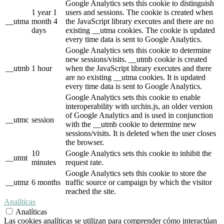
Google Analytics sets this cookie to distinguish
1 year 1
users and sessions. The cookie is created when
__utma
month 4
the JavaScript library executes and there are no
days
existing __utma cookies. The cookie is updated
every time data is sent to Google Analytics.
Google Analytics sets this cookie to determine
new sessions/visits. __utmb cookie is created
__utmb
1 hour
when the JavaScript library executes and there
are no existing __utma cookies. It is updated
every time data is sent to Google Analytics.
Google Analytics sets this cookie to enable
interoperability with urchin.js, an older version
of Google Analytics and is used in conjunction
__utmc
session
with the __utmb cookie to determine new
sessions/visits. It is deleted when the user closes
the browser.
10
Google Analytics sets this cookie to inhibit the
__utmt
minutes
request rate.
Google Analytics sets this cookie to store the
__utmz
6 months
traffic source or campaign by which the visitor
reached the site.
Analíticas
Analíticas
Las cookies analíticas se utilizan para comprender cómo interactúan