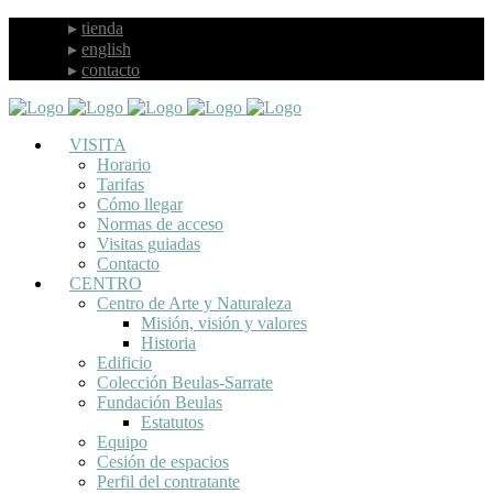
tienda
english
contacto
VISITA
Horario
Tarifas
Cómo llegar
Normas de acceso
Visitas guiadas
Contacto
CENTRO
Centro de Arte y Naturaleza
Misión, visión y valores
Historia
Edificio
Colección Beulas-Sarrate
Fundación Beulas
Estatutos
Equipo
Cesión de espacios
Perfil del contratante